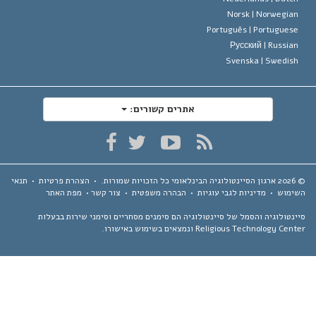
Norsk |
Norwegia
Português |
Portugues
Русский |
Russia
Svenska |
Swedis
אתרים קשורים:
ארגון הסיינטולוגיה הבינלאומי
כל הזכויות שמורות.
•
הצהרת פרטיות
•
תנאי
ימוש
•
מדיניות לגבי עוגיות
•
הבהרה משפטית
•
צור קשר
•
מפת האתר
נטולוגיה והסמל של סיינטולוגיה הם סימנים מסחריים וסימני שירות בבעלות
Religious Technology Ce ונמצאים בשימוש באישורו.