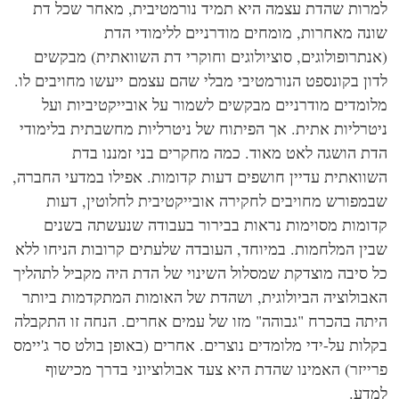
רות שהדת עצמה היא תמיד נורמטיבית, מאחר שכל דת
נה מאחרות, מומחים מודרניים ללימודי הדת
נתרופולוגים, סוציולוגים וחוקרי דת השוואתית) מבקשים
ון בקונספט הנורמטיבי מבלי שהם עצמם ייעשו מחויבים לו.
ומדים מודרניים מבקשים לשמור על אובייקטיביות ועל
טרליות אתית. אך הפיתוח של ניטרליות מחשבתית בלימודי
ת הושגה לאט מאוד. כמה מחקרים בני זמננו בדת
וואתית עדיין חושפים דעות קדומות. אפילו במדעי החברה,
מפורש מחויבים לחקירה אובייקטיבית לחלוטין, דעות
ומות מסוימות נראות בבירור בעבודה שנעשתה בשנים
ין המלחמות. במיוחד, העובדה שלעתים קרובות הניחו ללא
 סיבה מוצדקת שמסלול השינוי של הדת היה מקביל לתהליך
בולוציה הביולוגית, ושהדת של האומות המתקדמות ביותר
תה בהכרח "גבוהה" מזו של עמים אחרים. הנחה זו התקבלה
לות על-ידי מלומדים נוצרים. אחרים (באופן בולט סר ג'יימס
ייזר) האמינו שהדת היא צעד אבולוציוני בדרך מכישוף
דע.