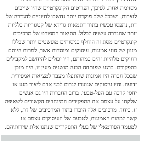
וימת אחת. לפיכך, הפריטים הקונקרטיים שהיו שייכים
צרות, ושבכל שלב מוקדם יותר נחשבו לחיוניים להגדרה של
, נתפסו עכשיו בתור דוגמאות גרידא של קטגוריות כלליות
תר שהגדרה עשויה לכלול. התיאור המפורט של מרכיבים
נקרטיים מסוג זה הוחלף בניסוחים מופשטים יותר שכללו
וון של סוגי אמונות, עיסוקים ומוסדות אשר, למרות היותם
וקים מלהיות זהים במהותם, היו יכולים להיחשב למקבילים
פקודם. ברגע שפותחה הבנה מושגית מעין זו, היה מובן
כל חברה היו אמונות שהתעלו מעבר למציאות אמפירית
ועה, והיו עיסוקים שנועדו לגרום לבני אדם ליצור מגע או
סי קרבה עם העל-טבעי. ברוב החברות היו גם אנשים
קחו על עצמם את התפקידים המיוחדים הקשורים לשאיפה
. ביחד, מרכיבים אלה הוכרו בתור המרכיבים של דת, ללא
ר למהות האמונות, לטבעם של העיסוקים עצמם או
עמד הפורמאלי של בעלי התפקידים שנתנו אלת שירותיהם.