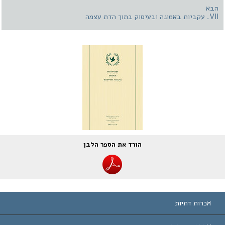
א
הדת עצמה
הורד את הספר הלבן
הכרות דתיות