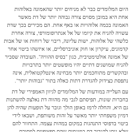
ום המלומדים כבר לא מניחים יותר שהאמונה באלוהות
ת היא במובן מסוים צורה גבוהה יותר של דת מאשר
מונה בכמה אלוהויות או באף אחת. הם מכירים בכך שדת
ויה להניח את קיומו של אל אנתרופומורפי, צורה אחרת
שהי של אלוהות, ישות עליונה, ריבוי של רוחות או של אבות
מונים, עיקרון או חוק אוניברסליים, או איזשהו ביטוי אחר
 אמונה אולטימטיבית, כגון "בסיס ההוויה". העובדה שסביר
ניח שמושגים דתיים יהיו מופשטים יותר בתרבויות
הקשרים מתוחכמים יותר מבחינה אינטלקטואלית, אינה
פסת כצידוק להגדרת דתות כאלה בתור "גבוהות יותר".
 העלייה במודעות של המלומדים לגיוון האמפירי של דת
ברות שונות, תפיסתם לגבי מה מהווה דת נאלצה להשתנות
 היא, והחלה לרמז באופן הולך וגובר על תופעות שהיה להן
יון משפחתי יותר מאשר על זהות משותפת, ושבאו לידי
טוי בדפוסי התנהגות במקום במהות עצמה. התחוור להם
א ניתן להגדיר דת במונחים שהם ספציפיים למסורת