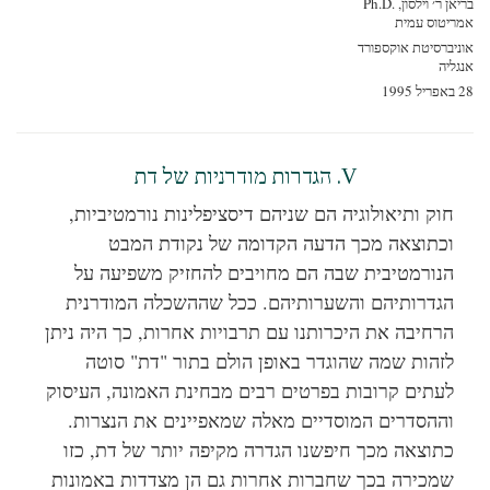
ן ר׳ וילסון, Ph.D.‎
ריטוס עמית
יברסיטת אוקספורד
ליה
19
V. הגדרות מודרניות של דת
חוק ותיאולוגיה הם שניהם דיסציפלינות נורמטיביות,
וכתוצאה מכך הדעה הקדומה של נקודת המבט
הנורמטיבית שבה הם מחויבים להחזיק משפיעה על
הגדרותיהם והשערותיהם. ככל שההשכלה המודרנית
הרחיבה את היכרותנו עם תרבויות אחרות, כך היה ניתן
לזהות שמה שהוגדר באופן הולם בתור "דת" סוטה
לעתים קרובות בפרטים רבים מבחינת האמונה, העיסוק
וההסדרים המוסדיים מאלה שמאפיינים את הנצרות.
כתוצאה מכך חיפשנו הגדרה מקיפה יותר של דת, כזו
שמכירה בכך שחברות אחרות גם הן מצדדות באמונות