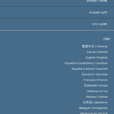
ת-הברית
מחקרי מומחים
 עולמיות
דעת לפי קטגוריה
רקע ואמונות
ת חשובות
ים המובילים בעולם
ן האברד
חופש הדת
הסיינטולוגיה
ופש הדת?
ה
 האמונה של ארגון הסיינטולוגיה
טים של זכויות האדם הבינלאומיות
繁體中文 |
Chines
Dansk |
Danis
 הסיינטולוג
 על דת
English |
Englis
Español (Castellano) |
Castilia
ד מיסקביג'
Español (Latino) |
Spanis
Deutsch |
Germa
Français |
Frenc
Ελληνικά |
Gree
ברית |
Hebrew
Italiano |
Italia
日本語 |
Japanes
Magyar |
Hungaria
Nederlands |
Dutc