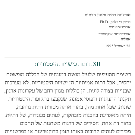
בלנות דתית ומגוון הדתות
ן ר׳ וילסון, Ph.D.‎
ריטוס עמית
יברסיטת אוקספורד
ליה
19
XII. דתות כישויות היסטוריות
ימת הסעיפים שלעיל מוצגת במונחים של הכללה מופשטת
סית, אבל דתות אמיתיות הן ישויות היסטוריות, לא מערכות
נויות בצורה לוגית. הן כוללות מגוון רחב של עקרונות ארגון,
נוני התנהגות ודפוסי אמונה, שנקבעו בתקופות היסטוריות
נות, שכל אחת מהן, בתוך אותה מסורת דתית נרחבת,
תה מאופיינת בהבנות מובהקות, לעתים מנוגדות, של דתיוּת.
וך דת אחת, חסידים של דרגות משתנות של תחכום
ירים לעתים קרובות באותו הזמן בדוקטרינות או בפרשנויות