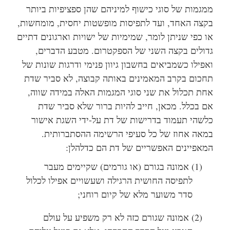
ממגמות של סוגי כישוף למיניהם שהן ספציפיות ביותר
בקצה האחד, ועד לתפיסות מופשטות יחסית, מומחשות,
או כפי שניתן לומר, שמימיות של ישויות וארגונים דתיים
גדולים בקצה השני של הספקטרום. מטבע הדברים,
ואפילו כשמביאים בחשבון גיוון פנימי ודרגות שונות של
תחכום בקרב המאמינים באותה קבוצה, לא סביר שדת
אחת תכלול את שני סוגי המגמות האלה במידה שווה,
אם בכלל. מכאן, חייב להיות ברור שלא סביר שדת
כלשהי תעמוד בדרישות של דת על-ידי השגת אישור
במאה אחוז של כל סעיפי הרשימה ההסתברותית.
המאפיינים האפשריים של דת הם כדלהלן:
(1) אמונה בגורם (או גורמים) שקיימים מעבר
לתפיסה החושית הרגילה ושעשויים אפילו לכלול
סדר משוער מלא של קיום רוחני;
(2) אמונה שגורם כזה לא רק משפיע על עולם