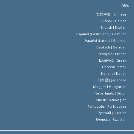
הסיינטולוגיה
ופש הדת?
ה
 האמונה של ארגון הסיינטולוגיה
טים של זכויות האדם הבינלאומיות
繁體中文 |
Chines
Dansk |
Danis
 הסיינטולוג
 על דת
English |
Englis
Español (Castellano) |
Castilia
ד מיסקביג'
Español (Latino) |
Spanis
Deutsch |
Germa
Français |
Frenc
Ελληνικά |
Gree
ברית |
Hebrew
Italiano |
Italia
日本語 |
Japanes
Magyar |
Hungaria
Nederlands |
Dutc
Norsk |
Norwegia
Português |
Portugues
Русский |
Russia
Svenska |
Swedis