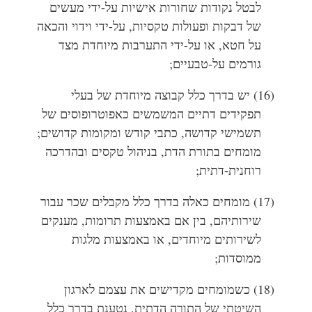
לבטל נקודות שחורות אישיות על-ידי מעשים
של דבקות ופעולות טקסיות, על-ידי וידוי והכאה
על חטא, או על-ידי התערבות מיוחדת מצד
גורמים על-טבעיים;
(16) יש בדרך כלל קבוצה מיוחדת של בעלי
תפקידים דתיים המשמשים כאפוטרופוסים של
תשמישי קדושה, כתבי קודש ומקומות קדושים;
מומחים בתורת הדת, בניהול טקסים ובהדרכה
רוחנית-דתית;
(17) מומחים כאלה בדרך כלל מקבלים שכר עבור
שירותיהם, בין אם באמצעות תרומות, מענקים
לשירותים מיוחדים, או באמצעות מלגות
ממוסדות;
(18) כשמומחים מקדישים את עצמם לארגון
השיטתי של התורה הדתית, נטענת בדרך כלל