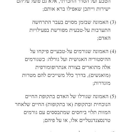
הטבע ועל הסדר החברתי, אלא גם פועל עליהם
ישירות וייתכן שאפילו ברא אותם;
(3) האמונה שבזמן מסוים בעבר התרחשה
התערבות על-טבעית מפורשת בפעילויות
האדם;
(4) האמונה שגורמים על-טבעיים פיקחו על
ההיסטוריה האנושית ועל גורלה: כשגורמים
אלה מתוארים בצורה אנתרופומורפית
(מואנשים), בדרך כלל משייכים להם מטרות
מוגדרות;
(5) האמונה שגורלו של האדם בתקופת החיים
הנוכחית ובתקופת (או בתקופות) החיים שלאחר
המוות תלוי ביחסים שמתבססים עם גורמים
טרנסצנדנטליים אלו, או על פיהם;