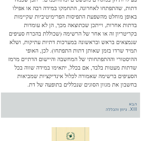
ות, שהתפתחו לאחרונה, התחמקו במידה רבה או אפילו
ופן מוחלט מהשפעת התפיסות הפרימיטיביות שקיימות
תות אחרות, וייתכן שכתוצאה מכך, הן לא עומדות
ריטריון זה או אחר של הרשימה (שכוללת בהכרח סעיפים
מצאים בראש ובראשונה במערכות דתיות עתיקות, ושלא
יד שרדו בזמן שאותן דתות התפתחו). לכן, האופי
יסטורי וההתפתחותי של המחשבה והיישום הדתיים מרמז
תות מעטות בלבד, אם בכלל, יתאימו במידה שווה בכל
עיפים ברשימה שאמורה לכלול אינדיקציות שמביאות
שבון את מגוון הסוגים שנכללים בתופעה של דת.
א
והכללה