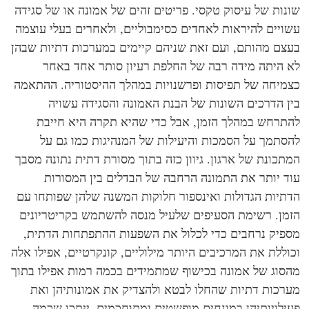
נות של עיסוק טקסי. פריטים זהים של אמונה או של סגידה
ויים להיראות לאחדים כסימבוליים, ולאחרים בעלי עוצמה
צם מהותם, ועם זאת שניהם קיימים במערכות דתיות שבהן
 היתה מידה רבה של החלפת רעיון סותר אחד באחר
מיחה של תפיסות ופרשנויות במהלך ההיסטוריה. ההתאמה
ן הדרכים השונות של הבנת האמונה והסגידה עשויה
תרחש במהלך הזמן, אבל כדי שהיא תקרה היא חייבת
סתמך על הסמכות והיעילות של המנהיגות כמו גם על
תכונת של ארגון. גיוון כזה בתוך מסורת דתית נתונה מסבך
ד יותר את התמונה הרחבה של הבדלים בין המסורות
תיות הגדולות ואינספור חלוקות המשנה שלהן שפותחו עם
מן. רשימת הסעיפים שלעיל מנסה להשתמש בקריטריונים
פיק נרחבים כדי לכלול את השפעות ההתפתחות הדתית,
וללת את המרכיבים היותר מילוליים, קונקרטיים, אפילו אלה
סוג של אמונה בכישוף שמתמידים בכמה רמות אפילו בתוך
רכות דתיות שהחלו לבטא ולהצדיק את אמונותיהן ואת
ילויותיהן במונחים מופשטים ומתוחכמים. ייתכן שכמה