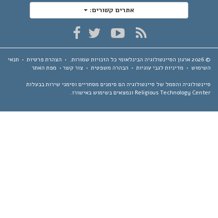
אתרים קשורים:
ארגון הסיינטולוגיה הבינלאומי
כל הזכויות שמורות.
•
הצהרת פרטיות
•
תנאי
ימוש
•
מדיניות לגבי עוגיות
•
הבהרה משפטית
•
צור קשר
•
מפת האתר
נטולוגיה והסמל של סיינטולוגיה הם סימנים מסחריים וסימני שירות בבעלות
Religious Technology Ce ונמצאים בשימוש באישורו.