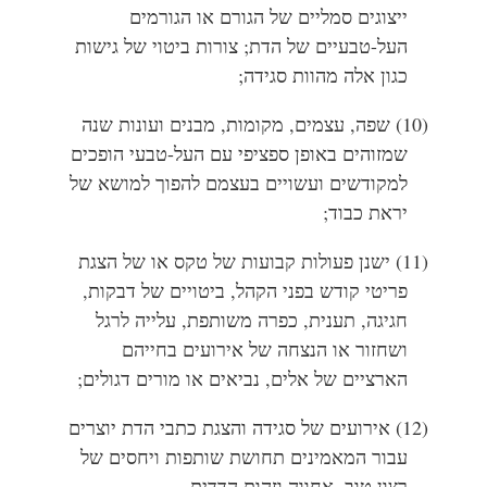
ייצוגים סמליים של הגורם או הגורמים
העל-טבעיים של הדת; צורות ביטוי של גישות
כגון אלה מהוות סגידה;
(10) שפה, עצמים, מקומות, מבנים ועונות שנה
שמזוהים באופן ספציפי עם העל-טבעי הופכים
למקודשים ועשויים בעצמם להפוך למושא של
יראת כבוד;
(11) ישנן פעולות קבועות של טקס או של הצגת
פריטי קודש בפני הקהל, ביטויים של דבקות,
חגיגה, תענית, כפרה משותפת, עלייה לרגל
ושחזור או הנצחה של אירועים בחייהם
הארציים של אלים, נביאים או מורים דגולים;
(12) אירועים של סגידה והצגת כתבי הדת יוצרים
עבור המאמינים תחושת שותפות ויחסים של
רצון טוב, אחווה וזהות הדדית.