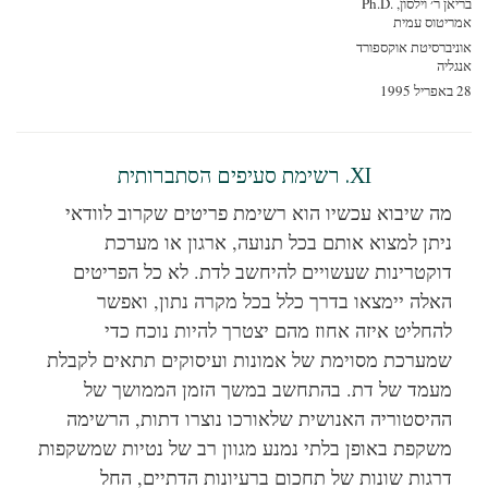
ן ר׳ וילסון, Ph.D.‎
ריטוס עמית
יברסיטת אוקספורד
ליה
19
XI. רשימת סעיפים הסתברותית
מה שיבוא עכשיו הוא רשימת פריטים שקרוב לוודאי
ניתן למצוא אותם בכל תנועה, ארגון או מערכת
דוקטרינות שעשויים להיחשב לדת. לא כל הפריטים
האלה יימצאו בדרך כלל בכל
מקרה נתון, ואפשר
להחליט איזה אחוז מהם יצטרך להיות נוכח כדי
שמערכת מסוימת של אמונות ועיסוקים תתאים לקבלת
מעמד של דת. בהתחשב
במשך הזמן הממושך של
ההיסטוריה האנושית שלאורכו נוצרו דתות, הרשימה
משקפת באופן בלתי נמנע מגוון רב של נטיות שמשקפות
דרגות שונות של תחכום ברעיונות הדתיים, החל