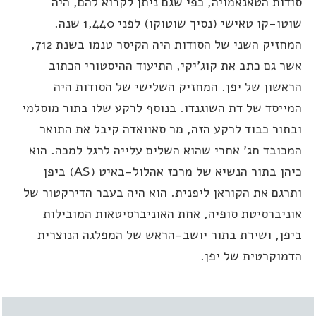
ודות הטאנאמויה, כפי שגם ניתן לקרוא להם, היה
שוטו-קו טאישי (נסיך שוטוקו) לפני 1,440 שנה.
המחזיק השני של הסודות היה הקיסר טנמו בשנת 712,
שר גם כתב את קוג'יקי, התיעוד ההיסטורי הכתוב
ראשון של יפן. המחזיק השלישי של הסודות היה
מייסד של דת השוגנדו. בנוסף לרקע שלו בתור מוסלמי
בתור כבוד לרקע הזה, מר סאוואדה קיבל את התואר
מכובד חג' אחרי שהוא השלים עלייה לרגל למכה. הוא
כיהן בתור הנשיא של מרכז אהלול-באיט (AS) ביפן
תרגם את הקוראן ליפנית. הוא היה בעבר הדירקטור של
וניברסיטת סופיה, אחת האוניברסיטאות המובילות
יפן, ושירת בתור יושב-הראש של המפלגה הנוצרית
דמוקרטית של יפן.