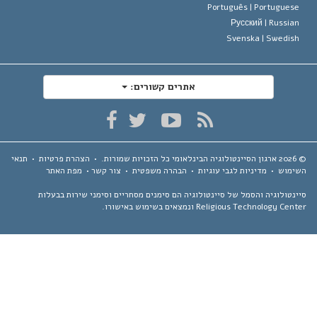
Português |
Portugues
Русский |
Russia
Svenska |
Swedis
אתרים קשורים:
ארגון הסיינטולוגיה הבינלאומי
כל הזכויות שמורות.
•
הצהרת פרטיות
•
תנאי
ימוש
•
מדיניות לגבי עוגיות
•
הבהרה משפטית
•
צור קשר
•
מפת האתר
נטולוגיה והסמל של סיינטולוגיה הם סימנים מסחריים וסימני שירות בבעלות
Religious Technology Ce ונמצאים בשימוש באישורו.