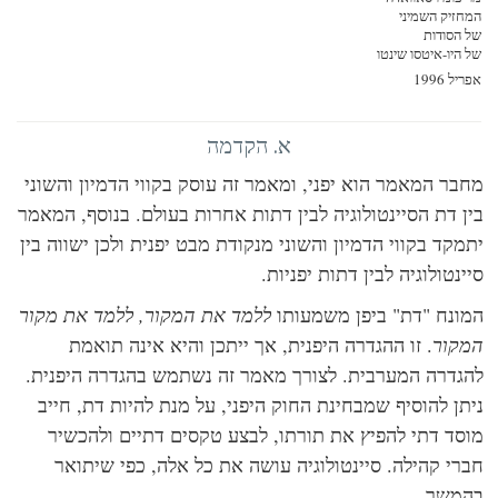
זיק השמיני
הסודות
היו-איטסו שינטו
ל 1996
א. הקדמה
בר המאמר הוא יפני, ומאמר זה עוסק בקווי הדמיון והשוני
ן דת הסיינטולוגיה לבין דתות אחרות בעולם. בנוסף, המאמר
מקד בקווי הדמיון והשוני מנקודת מבט יפנית ולכן ישווה בין
נטולוגיה לבין דתות יפניות.
ונח "דת" ביפן משמעותו
ללמד את המקור, ללמד את מקור
קור
. זו ההגדרה היפנית, אך ייתכן והיא אינה תואמת
גדרה המערבית. לצורך מאמר זה נשתמש בהגדרה היפנית.
תן להוסיף שמבחינת החוק היפני, על מנת להיות דת, חייב
סד דתי להפיץ את תורתו, לבצע טקסים דתיים ולהכשיר
רי קהילה. סיינטולוגיה עושה את כל אלה, כפי שיתואר
משך.