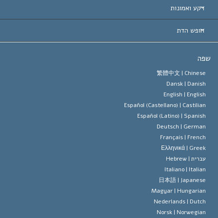
 עולמיות
דעת לפי קטגוריה
רקע ואמונות
ת חשובות
ים המובילים בעולם
ן האברד
חופש הדת
הסיינטולוגיה
ופש הדת?
ה
 האמונה של ארגון הסיינטולוגיה
טים של זכויות האדם הבינלאומיות
繁體中文 |
Chines
Dansk |
Danis
 הסיינטולוג
 על דת
English |
Englis
Español (Castellano) |
Castilia
ד מיסקביג'
Español (Latino) |
Spanis
Deutsch |
Germa
Français |
Frenc
Ελληνικά |
Gree
ברית |
Hebrew
Italiano |
Italia
日本語 |
Japanes
Magyar |
Hungaria
Nederlands |
Dutc
Norsk |
Norwegia