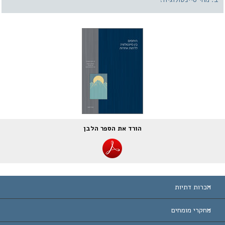
הורד את הספר הלבן
הכרות דתיות
ת-הברית
מחקרי מומחים