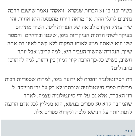
בשיר יפני בן 31 הברות שנקרא "וואקה" נאמר שישנם הרבה
יבים לרגלי ההר, אך מראה הירח מהפסגה הוא אחיד. זהו
ר עתיק הקודם לבואה של הנצרות ליפן. השיר מתייחס
יקר לשתי הדתות העיקריות ביפן, שינטו ובודהיזם, והמסר
ו הוא שאתה מגיע לאותו המקום ללא קשר לאיזו דת אתה
יך. הנקודה שהשיר העביר היא, למה לריב? אבל יותר
וב, כשיש כל-כך הרבה קווי דמיון בין דתות, למה להתרכז
בדלים?
 הסיינטולוגיה יחסית לא ידועה ביפן, למרות שספריות רבות
ילות ספרי סיינטולוגיה שנכתבו לא רק על-ידי המייסד, ל.
ן האברד, אלא גם על-ידי סיינטולוגיה עצמה. לאחר
שהמחבר קרא 30 ספרים בנושא, הוא ממליץ לכל אדם הרוצה
עת יותר על הנושא ללכת ולקרוא ספרים אלו.
א
מהי סיינטולוגיה?