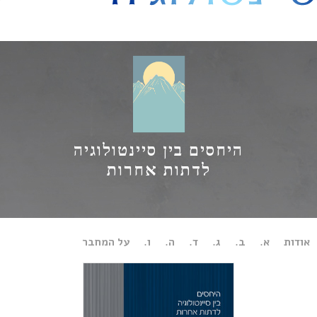
היסט
היחסים בין סיינטולוגיה
לדתות אחרות
ות
א.
ב.
ג.
ד.
ה.
ו.
על המחבר