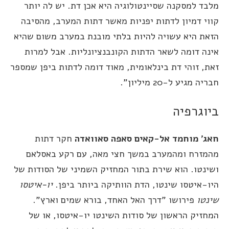
לבד למסקנה שסיינטולוגיה היא אכן דת. יש לה יותר
ווי דמיון לדתות יפניות מאשר דתות המערב, מהסיבה
זאת היא עשויה להיות בלתי מובנת במערב משום שהיא
ינה דומה לשאר הדתות הקונבנציונליות. אבל למרות
את, זוהי דת בינלאומית, מאוד דומה לדתות ביפן שמספר
ריה מגיע ל-20 מיליון".
יוגרפיה
אג' מוחמד אל-קאים סאפה סאוואדה
חקר דתות
המזרח ומהמערב במשך חצי מאה, עם רקע באסלאם
שינטו. הוא שירת בתור המחזיק השמיני של הסודות של
יו-איטסו
שינטו, הדת הוותיקה ביותר ביפן.
יו-איטסו
ינטו
פירושו "דרך האל האחד, בורא שמים וארץ".
מחזיק הראשון של סודות
השינטו יו-איטסו,
או של