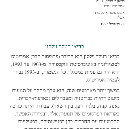
ן ר׳ וילסון, Ph.D.‎
ריטוס עמית
יברסיטת אוקספורד
ליה
19
בריאן רונלד וילסון
בריאן רונלד וילסון הוא הרידר (פרופסור חבר) אמריטוס
לסוציולוגיה באוניברסיטת אוקספורד. מ-1963 עד 1993,
הוא היה גם עמית במכללת כל הנשמות, וב-1993 נבחר
לעמית אמריטוס.
במשך יותר מארבעים שנה, הוא ערך מחקר על תנועות
מיעוט דתיות בבריטניה ומעבר לים (בארצות-הברית,
גאנה, קניה, בלגיה ויפן, בין השאר). עבודתו היתה כרוכה
בקריאת הפרסומים של תנועות אלה, ובמידת האפשר,
התרועעות עם החברים בהן בפגישותיהם, בפעילויות
הדת השונות ובבתיהם. זה היה כרוך גם בהקדשת