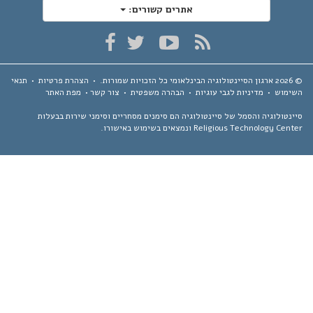
אתרים קשורים:
ארגון הסיינטולוגיה הבינלאומי
כל הזכויות שמורות.
•
הצהרת פרטיות
•
תנאי
ימוש
•
מדיניות לגבי עוגיות
•
הבהרה משפטית
•
צור קשר
•
מפת האתר
נטולוגיה והסמל של סיינטולוגיה הם סימנים מסחריים וסימני שירות בבעלות
Religious Technology Ce ונמצאים בשימוש באישורו.