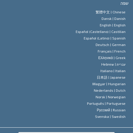
ה
 האמונה של ארגון הסיינטולוגיה
טים של זכויות האדם הבינלאומיות
繁體中文 |
Chines
Dansk |
Danis
 הסיינטולוג
 על דת
English |
Englis
Español (Castellano) |
Castilia
ד מיסקביג'
Español (Latino) |
Spanis
Deutsch |
Germa
Français |
Frenc
Ελληνικά |
Gree
ברית |
Hebrew
Italiano |
Italia
日本語 |
Japanes
Magyar |
Hungaria
Nederlands |
Dutc
Norsk |
Norwegia
Português |
Portugues
Русский |
Russia
Svenska |
Swedis