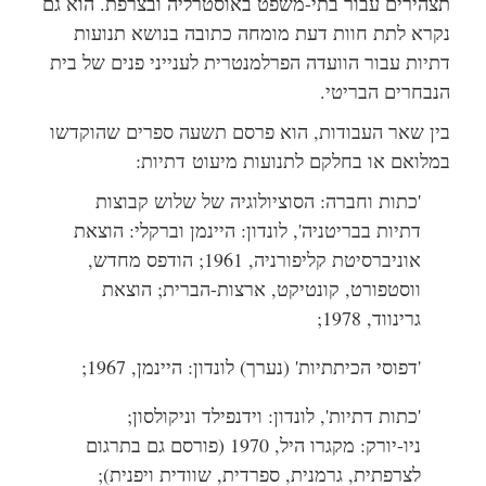
תצהירים עבור בתי-משפט באוסטרליה ובצרפת. הוא גם
נקרא לתת חוות דעת מומחה כתובה בנושא תנועות
דתיות עבור הוועדה הפרלמנטרית לענייני פנים של בית
הנבחרים הבריטי.
בין שאר העבודות, הוא פרסם תשעה ספרים שהוקדשו
במלואם או בחלקם לתנועות מיעוט דתיות:
'כתות וחברה: הסוציולוגיה של שלוש קבוצות
דתיות בבריטניה', לונדון: היינמן וברקלי: הוצאת
אוניברסיטת קליפורניה, 1961; הודפס מחדש,
ווסטפורט, קונטיקט, ארצות-הברית; הוצאת
גרינווד, 1978;
'דפוסי הכיתתיות' (נערך) לונדון: היינמן, 1967;
'כתות דתיות', לונדון: וידנפילד וניקולסון;
ניו-יורק: מקגרו היל, 1970 (פורסם גם בתרגום
לצרפתית, גרמנית, ספרדית, שוודית ויפנית);