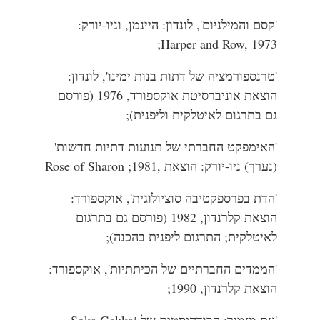
'קסם והמילניום', לונדון: היינמן, וניו-יורק:
Harper and Row, 1973;
'טרנספורמציה של דתות בנות ימינו', לונדון:
הוצאת אוניברסיטת אוקספורד, 1976 (פורסם
גם בתרגום לאיטלקית וליפנית);
'האימפקט החברתי של תנועות דתיות חדשות'
(נערך) ניו-יורק: הוצאת ,Rose of Sharon ;1981
'הדת בפרספקטיבה סוציולוגית', אוקספורד:
הוצאת קלרנדון, 1982 (פורסם גם בתרגום
לאיטלקית; התרגום ליפנית בהכנה);
'הממדים החברתיים של הכיתתיות', אוקספורד:
הוצאת קלרנדון, 1990;
'עת מזמור: הבודהיסטים של Soka Gakkai