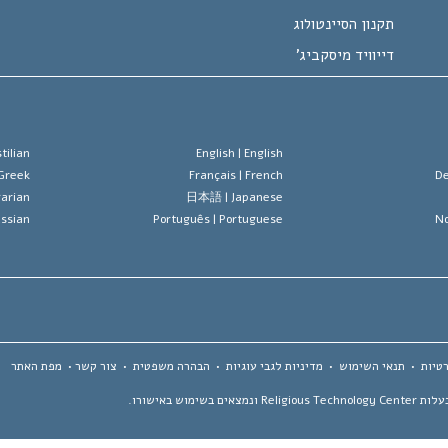
תקנון הסיינטולוג
דייוויד מיסקביג'
tilian
English |
English
Greek
Français |
French
De
arian
日本語 |
Japanese
ssian
Português |
Portuguese
No
טיות
•
תנאי השימוש
•
מדיניות לגבי עוגיות
•
הבהרה משפטית
•
צור קשר
•
מפת האתר
 באישורו.