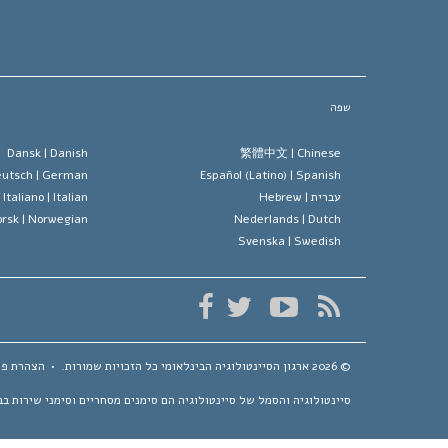
שפה
Dansk |
Danish
繁體中文 |
Chinese
utsch |
German
Español (Latino) |
Spanish
עברית |
Hebrew
Italian
Italiano |
rsk |
Norwegian
Nederlands |
Dutch
Svenska |
Swedish
© 2026
ארגון הסיינטולוגיה הבינלאומי
כל הזכויות שמורות.
•
הצהרת פר
סיינטולוגיה והסמל של סיינטולוגיה הם סימנים מסחריים וסימני שירות בבעלות Religious Technology Center ונמצאים בשימוש