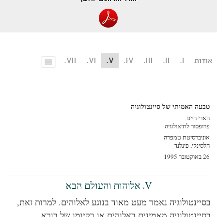
ות
I.
II.
III.
IV.
V.
VI.
VII.
Toggle
menu
עה האמיתי של סיינטולוגיה
י היינו
פסור לתיאולוגיה
יברסיטת טמפרה
ינקי, פינלנד
19
V. אלוהות והעולם הבא
יינטולוגיה נאמר מעט מאוד בנוגע לאלוהים. למרות זאת,
יינטולוגיה מאמינים באלוהים או בקיומו של בורא.