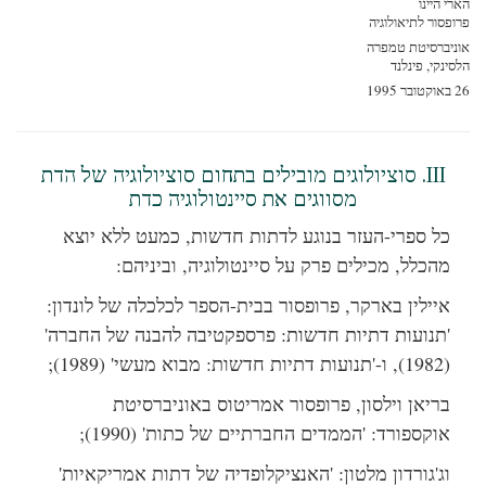
י היינו
פסור לתיאולוגיה
יברסיטת טמפרה
ינקי, פינלנד
19
III. סוציולוגים מובילים בתחום סוציולוגיה של הדת
מסווגים את סיינטולוגיה כדת
כל ספרי-העזר בנוגע לדתות חדשות, כמעט ללא יוצא
מהכלל, מכילים פרק על סיינטולוגיה, וביניהם:
איילין בארקר, פרופסור בבית-הספר לכלכלה של לונדון:
'תנועות דתיות חדשות: פרספקטיבה להבנה של החברה'
(1982), ו-'תנועות דתיות חדשות: מבוא מעשי' (1989);
בריאן וילסון, פרופסור אמריטוס באוניברסיטת
אוקספורד:
'הממדים החברתיים של כתות' (1990);
וג'גורדון מלטון: 'האנציקלופדיה של דתות אמריקאיות'