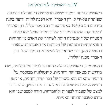
IV. מדיאנטיקה לסיינטולוגיה
אנטיקה היתה במקור שיטה תרפויטית די מוגבלת בהיקפה
ותחה על-ידי ל. רון האברד. היא הפכה להיות ידועה בקנה
מידה נרחב ב-1950 כאשר ספרו רב המכר של ל. רון האברד
יאנטיקה: המדע המודרני של בריאות הנפש'
יצא לאור.
טרה של דיאנטיקה היתה לשחרר את האדם מן החוויות
ראומתיות ותמונות של זיכרונות או האנגרמות שנוצרו
וצאה מהן, כדי שהוא יוכל להשיג את המצב ש-ל. רון
ברד מכנה "קליר".
עט מיד, דיאנטיקה החלה להתרחב לכיוון סיינטולוגיה, שבה
דגשות מטאפיזיקה ורוחניות. סיינטולוגיה מבוססת על
עיון שהאדם הוא ביסודו של דבר ישות רוחנית, או
תטן.
שימה של סיינטולוגיה היא להחזיר את התטן, שהתדרדר
צב של שעבוד לבערות ולחומריות, חזרה למצב שבו הוא
דע לטבעו הרוחני האמיתי.