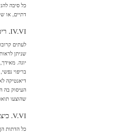
כל סיבה להנ
דתיים, או שק
IV.VI. ריפוי הנפש ודת
לעתים קרובות
שניתן לראות
יוגה. מאידך,
בריפוי נפשי,
דיאנטיקה לא
העיסוק בה הל
שהוצעו תואר
V.VI. כיצד מתפתחות דתות
כל הדתות הן