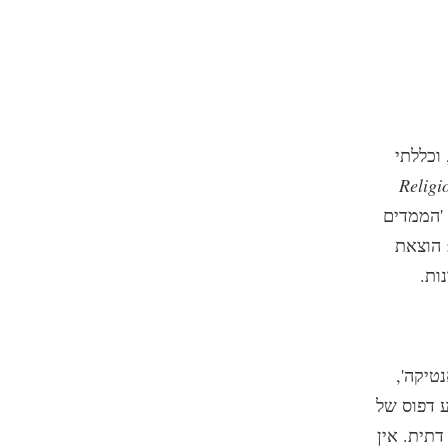
וכללתי
Religi
, 'הממדים
 הוצאת
מסמך על 'דיאנטיקה',
 דפוס של
דתית. אין