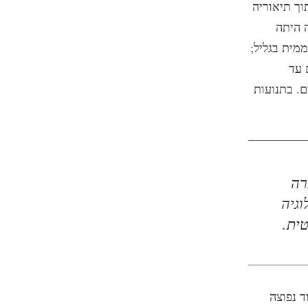
וך תיאוריה
 היתה
מית בגליל;
 עד
ם. בתנועות
רה
וגיה
ית.
ד נפוצה