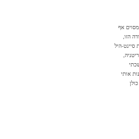
-ידי הסיינטולוגיה ב-1968, ובשלב מסוים אף
ה הזו,
 סיינט-היל
יטניה,
שכתי
ות אותי
ולן