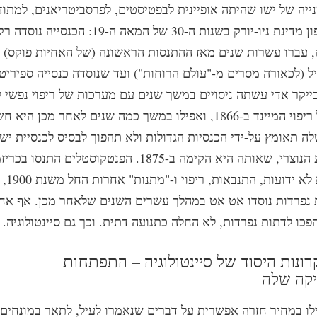
ייה של ישו שהיתה אופיינית לבפטיסטים, לפרסביטריאנים, למתוד
ולאחרים בצפון מדינת ניו-יורק בשנות ה-30 של המאה ה-19: ה
דומה, עברו עשרות שנים מאז ההתנסות הראשונה (של האחיות פוקס) 
יל (לכאורה מסרים מ-"עולם הרוחות") ועד שנוסדה כנסייה ספיריט
ייקר אדי עשתה ניסויים במשך שנים עם מערכות של ריפוי נפשי ל
"תגליתה" על ריפוי המיינד ב-1866, ואפילו במשך כמה שנים לאחר מכן היא
 תאומץ על-ידי הכנסיות הגדולות ולא תהפוך לבסיס לכנסיית יש
כנסיית המדע הנוצרי, שאותה היא הקימה ב-1875. הפנטקוסטלים התנ
דיבור בשפ
 נפרדות נוסדו אט אט במהלך עשרים השנים שלאחר מכן. אף אח
פכו לדתות נפרדות, לא החלה כתנועה דתית. וכך גם סיינטולוגיה.
קה שלה
ילו במחיר חזרה אפשרית על דברים שנאמרו לעיל, לתאר במונחים 