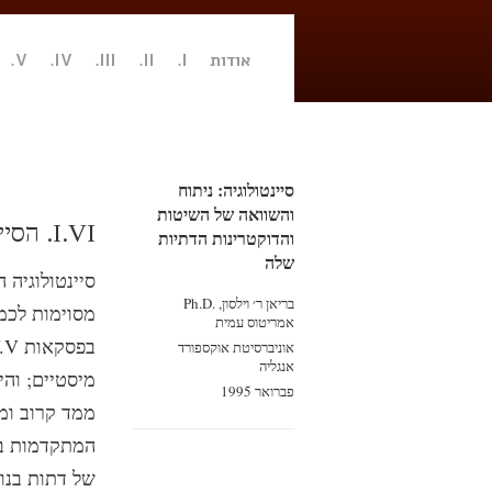
אודות
I.
II.
III.
IV.
V.
סיינטולוגיה: ניתוח
והשוואה של השיטות
I.VI. הסיינטולוגיה כדת חדשה
והדוקטרינות הדתיות
שלה
סיינטולוגיה
בריאן ר׳ וילסון, Ph.D.‎
מסוימות לכמ
אמריטוס עמית
אוניברסיטת אוקספורד
אנגליה
מיסטיים; והי
פברואר 1995
ממד קרוב ומ
המתקדמות בע
של דתות בנות