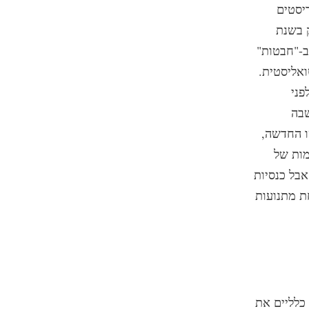
יסטים
כנסייה נוסדה רק בשנת
ב-"חבטות"
ואליסטית.
פני
 חשבה
ו החדשה,
סו בכריזמות של
ות לא ידועות, התנבאות, ריפוי ו-"מתנות" אחרות החל משנת 1900, אבל כנסיות
ת מתנועות
כלליים את