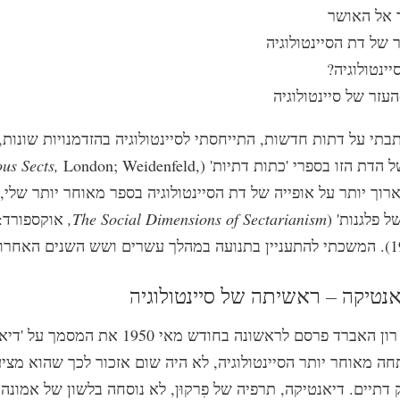
 אל האושר
 של דת הסיינטולוגיה
יינטולוגיה?
עזר של סיינטולוגיה
תי על דתות חדשות, התייחסתי לסיינטולוגיה בהזדמנויות שונות, 
 הדת הזו בספרי '‏כתות דתיות' (
London; Weidenfeld,
ous Sects,
דיון ארוך יותר על אופייה של דת הסיינטולוגיה בספר מאוחר יותר שלי
ל פלגנות' (
The Social Dimensions of Sectarianism,
אוקספורד:
כאשר מר ל. רון האברד פרסם לראשונה בחודש מאי 1950 את ה
ה מאוחר יותר הסיינטולוגיה, לא היה שום אזכור לכך שהוא מציע
 דתיים. דיאנטיקה, תרפיה של פִרקוּן, לא נוסחה בלשון של אמונה 