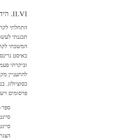
II.VI. הידע שלי על סיינטולוגיה
תכננתי לעשו
המשכתי לקרוא
באיסט גרינסט
וביקרתי פעמי
להתעניין מק
כסוציולוג. ב
פרסומים רשמי
ספר-ה
סיינטול
סיינטולו
הצגת