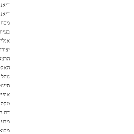
דיאנט
דיאנט
מבחן 
בעיות
אנליז
יצירת
הרצא
האקסי
נוהל 
סיינט
אופיי
טקסי 
דת הס
מדע 
מבוא 