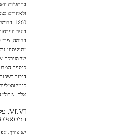
בהתגלות השנ
1860. ב
בעיר היידסוו
בדומה, מרי ב
שהמערכת שלה
פנטקוסטליות
אלה, שכולן ה
VI.VI. עקרונות היסוד של סיינטולוגיה – התפתחות
המטאפיסי
יש צורך, אפ