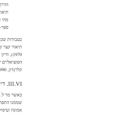
הדרך
תיאור
מהי ס
ספר-ה
בעבודות שכתב
תיאור קצר של
1970), ו
הסוציאליים ש
קלרנדון, 1990). המשכתי להתעניין בתנועה במהלך עשרים ושש השנים האחרונות.
III.VI. דיאנטיקה – ראשיתה של סיינטולוגיה
שממנו התפתח
אמונה ועיסוק