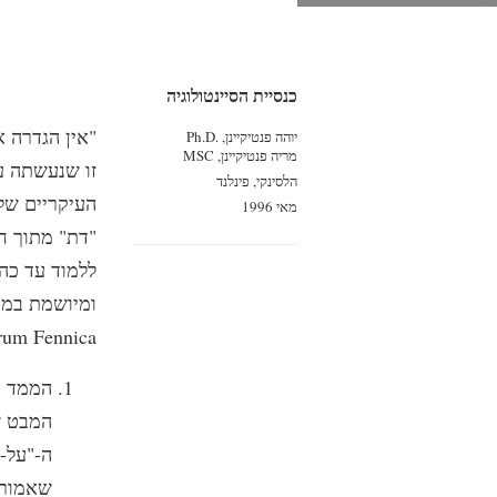
כנסיית הסיינטולוגיה
"אין הגדרה 
יוהה פנטיקיינן, Ph.D.‎
מריה פנטיקיינן, MSC
זו שנעשתה על
הלסינקי, פינלנד
העיקריים של
מאי 1996
"דת" מתוך חמ
ללמוד עד כה.
Scientiarum Fennica,‏ FFC עמ'
1. הממד 
המבט ש
ה-"על-ט
שאמורי