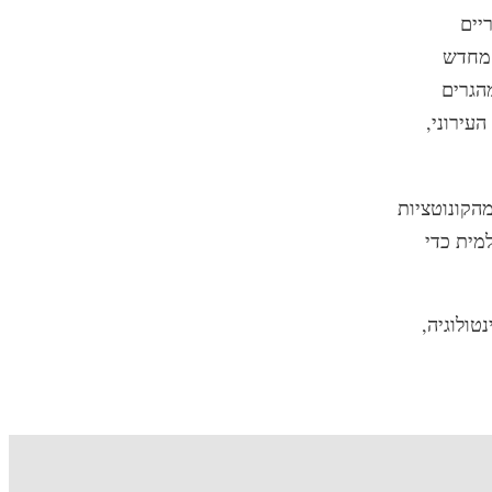
יים
 מחדש
הגרים
עירוני,
הקונוטציות
מית כדי
טולוגיה,