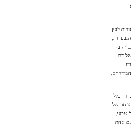
,
רות לבין
הנבערות,
ייה ב-
של דת.
דו
בודהיזם,
דרך כלל
ו סוג של
-טבעי,
עם אחת