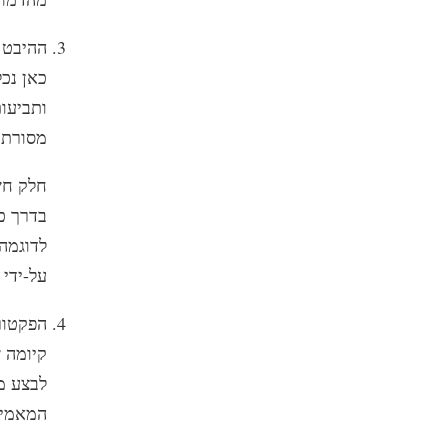
3. ההיבט
כאן נכל
ותביעו
מסורתיו
חלק חש
בדרך כ
לדוגמה
על-ידי 
4. הפקטו
קיומה 
לבצע מ
המאמינ