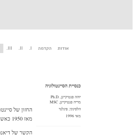
אודות
הקדמה
I.
II.
III.
.
כנסיית הסיינטולוגיה
יוהה פנטיקיינן, Ph.D.‎
מריה פנטיקיינן, MSC
הלסינקי, פינלנד
מאי 1996
מאז 1950 כאשר רב-המכר שלו על דיאנטיקה הופיע.
הקשר של דיאנטי