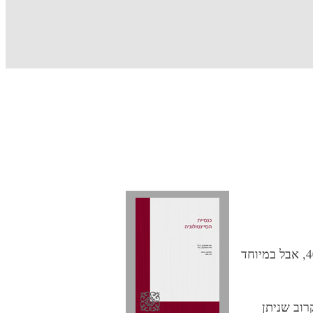
החזון של סיינטולוגיה יימצא בטקסטים הידועים של האברד המתחילים בשנות ה-40, אבל במיוחד
רוב שניתן