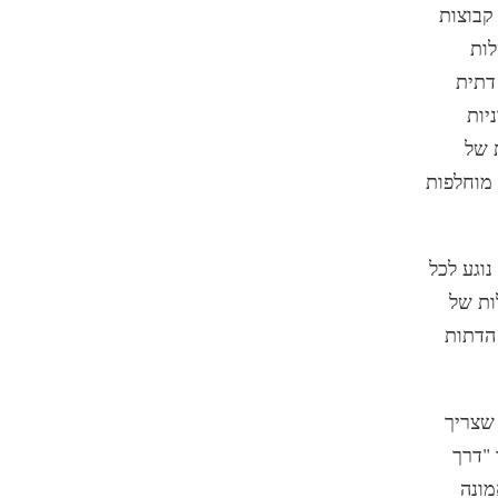
קבוצות
לות
דתית
יות
 של
מוחלפות
וגע לכל
ות של
הדתות
שצריך
 "דרך
מונה