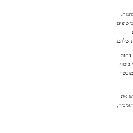
הגות.
כישופים
ת שלהם.
 דתות
ביטוי,
מובטח
אש את
ומכיה,