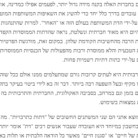
בחברות האלה בקנה מידה גדול יותר, לפעמים אפילו כמדינה, או 
 עובדים בדרך כלל יחד כדי להשיג את השאיפות המשותפות המוט
על-ידי הדת המשותפת בעולם הזה או "האחר". למרות שהתנהגות 
היום היא מאוד חברתית ונשלטת, נראה שהדתות הממוסדות הקפדנ
 הרבה מהחשיבות הקודמת שלהן. במקום זאת, מודגשת הפרטיות
 הטבעית והלא ממוסדת ורבות מהפעולות של הכנסיות הממוסדות 
על-ידי כתות דתיות רשמיות פחות.
ותית היא לעתים קרובות גורם שמתעלמים ממנו אולם ככל שזה נ
 מקיף ובעל השפעה רבה ביותר. דבר זה בא לידי ביטוי בעיקר בתל
ם בזמן וגם במרחב, בסביבה האקולוגית, החברתית והתרבותית בה 
 נמצאות בשימוש.
וצא אתני הם שני המשתנים החשובים של "דתות כתרבויות". מה 
חשבון במיוחד היא העובדה שעבור אנשים רבים "דת" אומר יותר
 של חיים" או "סגנון חיים" מאשר כל הודאה הלכתית או תלות בא