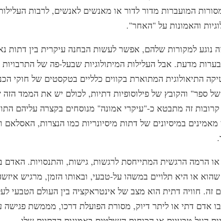
מסורות המועברות מדור לדור או מאנשים לאנשים, לרבות העלילות
גיות והאמונות על "האחר".
ה נוגע למקורות שלהם, אפשר לעשות הבחנה עיקרית בין דתות נאו
בערות מדעת. אבל העלילות המיתולוגיות שבעל-פה של התרבויות 
יקה התיאולוגית המתוארת בקווים כלליים בטקסטים של חוקי הכנס
של ספר" והקובץ של פילוסופיות דתיות, לכולם יש את הממד הזה 
קרובות זה מתבטא כ-"עיקרי אמונה" מנוסחים בקצרה עליהם התוו
מאמינים במיסיונים של דתות מיסיונריות כמו הנצרות, האסלאם וה
 או הרמה הרגשית המתייחסת לרגשות, גישות, והתנסויות. האדם ב
הוא או היא תלויים במשהו על-טבעי, ובאותו הזמן, מרגיש איזשה
 זה. חוויה דתית הוא מצב של אינטראקציה בין העולם הטבעי לעל
ו אדם דתי או ליתר דיוק, מסורת הפועלת דרכו, מממשת פגישה 
ות העל-טבעיות או הכוחות השולטים באמונות הדתיות שלו.