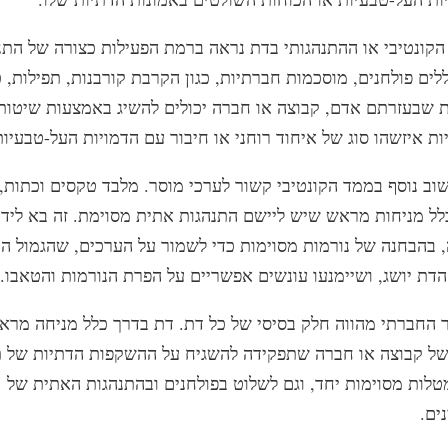
 הקונטיבי או ההתנהגותי בדת נראה ברמת הפעילות כצורה של התנ
לים פולחנים, מוסכמות חברתיות, כגון הקרבת קורבנות, תפילות, 
ת שבעזרתם אדם, קבוצה או חברה יכולים להשיג באמצעות שיטות
ת איזשהו סוג של איחוד רוחני או חיבור עם הדמויות העל-טבעיו
וב נוסף בממד הקונטיבי קשור לערכי מוסר. מלבד טקסים וכתות,
לל מניחות מראש שיש ליישם התנהגות אתית מסוימת. זה בא לידי 
, בהבחנה של נורמות מסוימות כדי לשמור על הערכים, שהגמול ה
הדת יושג, ושיימנעו עונשים אפשריים על הפרת הנורמות והטאבו.
ר החברתי מהווה חלק בסיסי של כל דת. דת בדרך כלל מניחה מר
של קבוצה או חברה שתפקידה להשגיח על ההשקפות הדתיות של ת
טלות מסוימות יחד, וגם לשלוט בפולחנים ובהתנהגות האתית של
ים.