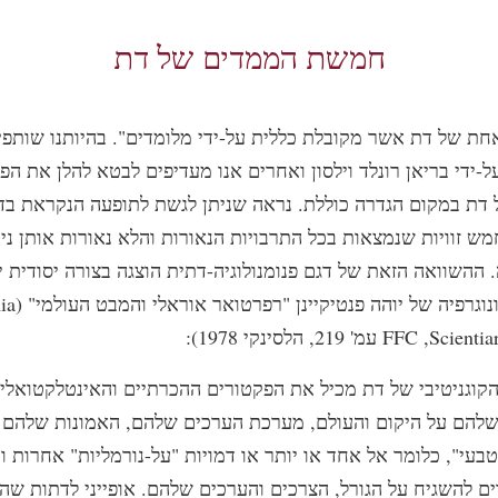
חמשת הממדים של דת
אחת של דת אשר מקובלת כללית על-ידי מלומדים". בהיותנו שותפ
-ידי בריאן רונלד וילסון ואחרים אנו מעדיפים לבטא להלן את הפ
 דת במקום הגדרה כוללת. נראה שניתן לגשת לתופעה הנקראת בד
ש זוויות שנמצאות בכל התרבויות הנאורות והלא נאורות אותן נית
 ההשוואה הזאת של דגם פנומנולוגיה-דתית הוצגה בצורה יסודית י
ומיושמת במונוגר
 219, הלסינקי 1978):
הקוגניטיבי של דת מכיל את הפקטורים ההכרתיים והאינטלקטואליים
להם על היקום והעולם, מערכת הערכים שלהם, האמונות שלהם 
בעי", כלומר אל אחד או יותר או דמויות "על-נורמליות" אחרות ו
ם להשגיח על הגורל, הצרכים והערכים שלהם. אופייני לדתות שה