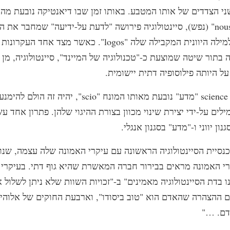
ני הצדדים של אותו המטבע. באותו זמן שבו דיאנטיקה נובעת מהמי
"dia" (דרך) ו-"nous" (נפש), סיינטולוגיה פירושה "לדעת על-ידיעה" שמחבר א
"scio" (לדעת) למילה היוונית המקבילה שלה "logos". כאשר מצ
 בתור שיטה שמוצעת כ-"טכנולוגיה של המיינד", סיינטולוגיה, מן 
 היותה פילוסופיה דתית יישומית.
למרות שהמילה science "מדע" נובעת מאותו המונח "scio",
ילים על-ידי יצירת שינוי מכוון בצורת ההיגוי שלהן. פתרון אחד עש
נון יווני ו-"מדע" בסגנון אנגלי.
וקמה כנסיית הסיינטולוגיה הראשונה עם עיקרי האמונה שלה עצמה, שנוס
רי האמונה מראים בבירור חברה המאשרת שהיא גוף דתי. בעיקרי 
 בדת הסיינטולוגיה מאמינים" ב-"זכויות השוות שלא ניתן לשלול א
ם ההצהרה שהאדם הוא "טוב ביסודו", וארבעת החוקים של אלוהי
דם. …"