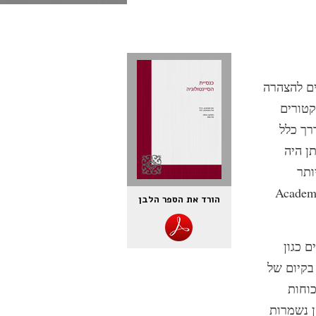
ים להצהרה
קטורים
רך כלל
ן היה
ותר
פיה של יוהה פנטיקיינן "רפרטואר אוראלי והמבט העולמי" (Academia
הורד את הספר הלבן
 כגון
בקיום של
כוחות
ן נשמרות