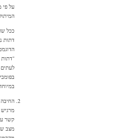
על פי 
המיתולו
ככל שז
דתות נ
הדוגמט
"דתות 
לעתים 
בפומבי 
במיוחד.
2. החיבה
מרגיש ש
קשר עם
מצב שב
מהדמוי