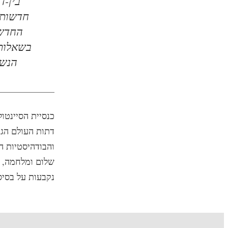
בין-ד
חדשות 
החדשו
בשאלות 
הנשי
כנסיית הסיינטול
דתות העולם הגד
והבודהיסטיות ה
שלום ומלחמה, אק
נקבעות על בסיס