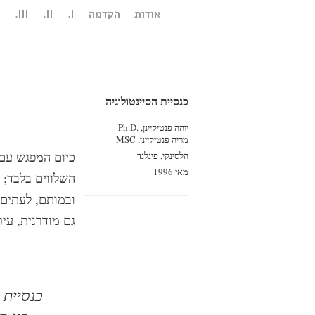
אודות
הקדמה
I.
II.
III.
.
כנסיית הסיינטולוגיה
יוהה פנטיקיינן, Ph.D.‎
מריה פנטיקיינן, MSC
כיום המפגש עם 
הלסינקי, פינלנד
מאי 1996
השלווים בלבד; 
ובמותם, לעתים 
גם מודרנית, עי
כנסיית 