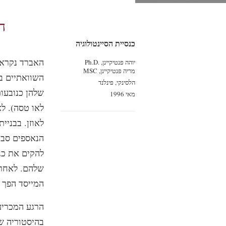
ה
כנסיית הסיינטולוגיה
האברד נקרא 
יוהה פנטיקיינן, Ph.D.‎
מריה פנטיקיינן, MSC
השוואתיים ב
הלסינקי, פינלנד
שלהן כנובעות
מאי 1996
לאו טסה). ל
לאוזן. בבניי
הנאספים סבי
שלהם. לאחר 
המייסד הפך ל
הרגע המכריע
בהיסטוריה של