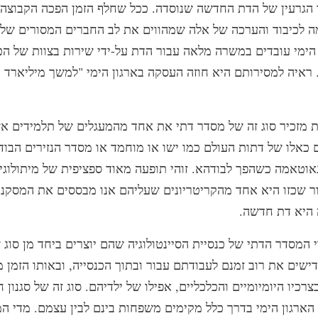
ו הגרעין של הדת החדשה שנוסדה. ככל שחלף הזמן הפכה הקבוצה
מה לכיבוד והערכה של אלה שמהווים את לב החברים המסורים של ה
 הימי עובדים במשרה מלאה עבור הדת על-ידי שירות בצוות של הכ
. ראיה למסירותם היא חוזה העסקה בארגון הימי "למשך מיליארד 
ת מזכיר סוג זה של מסדר דתי את אחד מהמעגלים של תלמידים א
 כאלו של דתות העולם כמו ישו או מוחמד או מסדר הנזירים הבוד
גאוטאמה כשהפך לבודהא. זוהי תופעה מאוד ספציפית של מיתולוגי
ור שכזו היא אחד מהקריטריונים שעליהם אנו מבססים את המסקנה
 היא דת חדשה.
י המסדר הדתי של כנסיית הסיינטולוגיה שהם יוצרים ביחד מן סו
שים את רוב זמנם לעבודתם עבור ובתוך הכנסייה, ובאותו הזמן 
רכיו היומיומיים והכלכליים, אפילו של ילדיהם. סוג זה של סגנון ח
הארגון הימי בדרך כלל מקימים משפחות בינם לבין עצמם. מדי ה