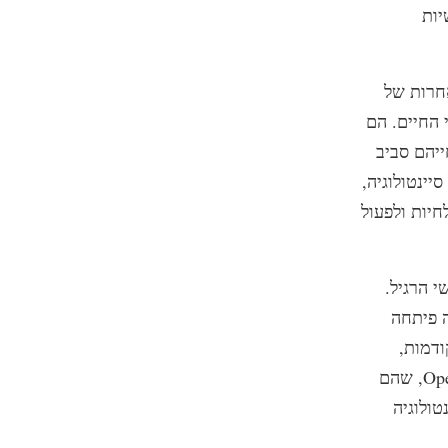
יות
אחרות של
 החיים. הם
ייהם סביב
יינטולוגיה,
חיות ולפעול
י הרגיל.
ה פיתחה
ודמות,
לדוגמה במהלך האודיטינג כאשר אתה עובר למצבים של קליר ו-Operating Thetan, שהם
טולוגיה