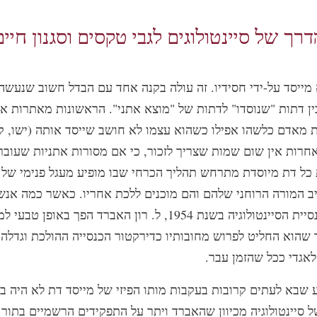
דרך של סיינטולוגים לגבי טקסים וסגנון חיים
מייסד על-ידי חסידיו. זה עולה בקנה אחד עם הבדל חשוב שנעש
ין דתות "שנוסדו" לדתות של "מוצא אתני". הראשונות מאתרות א
 מאדם כלשהו אפילו כשהוא עצמו לא חושב שייסד אותה (ישו, קונ
אחרות אין שום שמות שצריך לזכור, כי אם מסורות אתניות שעובר
ת כל דת מיוסדת מתרחש תהליך הכרחי שבו מופיע מעגל פנימי של 
ב המורה הרוחני שלהם והם מוכנים ללכת אחריו. כאשר כמה אנש
להקים את כנסיית הסיינטולוגיה בשנת 1954, ל. רון האברד הפך באופ
שהוא החליט לפרוש מחובותיו כדירקטור הכנסייה ההולכת וגדלה
אגדי ככל שהזמן עבר.
 שבא לעתים קרובות בעקבות מותו הפיזי של מייסד דת לא היה בע
 סיינטולוגיה מכיוון שהאברד ויתר על התפקידים הרשמיים בתור 