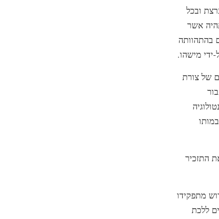
מייסד לדמות נערצת ובכל
תהיה אשר
ם בהתהוותה
ידי מישהו.
ם של צורת
ור
ולוגיה
במותו
את התזכיר
רד החליט לפרוש מתפקידו
ים ללכת