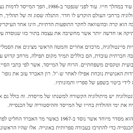
הכנסייה שלו עוד במהלך חייו. עוד לפני שנפטר ב-1986, הפך ה
ולוגיה ברחבי העולם הוקדש לו חדר. התגלה שסוג זה של תהליך, 
ה הוא קרה ובהשוואה לחקר התופעות הדתיות, הינו אחד העיקרי
יקה או חדשה יותר אשר מחשיבה את עצמה בתור כזו שנוסדה על-
ות סיינטולוגיה, מרכזים אחרים והמטה הראשי מציגים את הסמלי
בה חברתית עובדת, הם כוללים תמיד מקום תפילה, מרחב קדוש עב
ית וטקסים משפחתיים. הרוח של המייסד, אשר לפי כִּתבי הסיינט
ת האנושית נוכחת אפילו לאחר ש-"ל. רון האברד עזב את גופו" 
נטולוגיה יש מיתולוגיה הקשורה למשנתו של מייסדה. זה כולל גם 
 את ימי ההולדת בחייו של המייסד וההיסטוריה של הכנסייה.
הארגון הימי הוא מסדר מיוחד אשר נוסד ב-1967 כאשר מר האב
כנסייה כדי להתרכז בעבודה ספרותית באונייה. אלו שהיו הראשונ