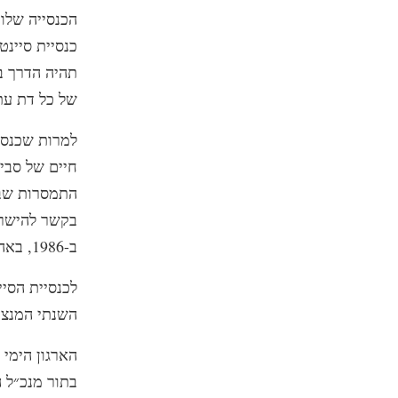
כנסיית סיינט
תהיה הדרך ב
של כל דת עת
למרות שכנסי
חיים של סבי
התמסרות שבוע
בקשר להישרדו
ב-1986, באה לידי ביטוי בשפע של ספריו ותמונותיו.
לכנסיית הסיי
השנתי המנציח
בתור מנכ״ל ה