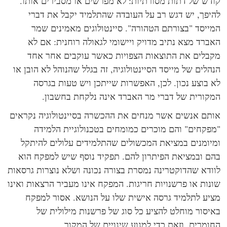
דש של דתות מסורתיות: לא מפרשים או מסבירים אותו.
יפך, יש דגש רב על העובדה שהתלמיד יקבל את דברי
ייסד "בצורתם הטהורה". סיינטולוגים מאמינים שמר
ברד מצא נתיב מדויק ויישומי לגאולה רוחנית: אם לא
בלים את התוצאות הצפויות כאשר עוקבים אחר אחד
הלים של מייסד הסיינטולוגיה, זה בגלל שהנוהל לא הובן או
 בוצע נכון. לכן, האפשרות שייתכן ויש טעות בגרסה
קורית של דברי מר האברד אינה נלקחת בחשבון.
תם אנשים אשר מנחים את ההכשרה בסיינטולוגיה נקראים
פקחים" והם מוכרים כמומחים בטכנולוגיית הלמידה
יומנים במציאת המכשולים שהתלמידים עלולים להיתקל
ם ובמציאת הפיתרון להם. תפקיד נוסף שיש למפקח הוא
ודא שהדוקטרינה נמסרת בצורה נכונה ושלא נוצרות גרסאות
נות או פרשנויות חריגות. המפקח אינו מעביר הרצאות ואינו
יע לתלמיד גרסה אישית שלו על הנושא. אסור למפקח
יסור מוחלט להציע כל סוג של פרשנות מילולית של
ומרים, וזאת כדי למנוע שינויים של המקור.