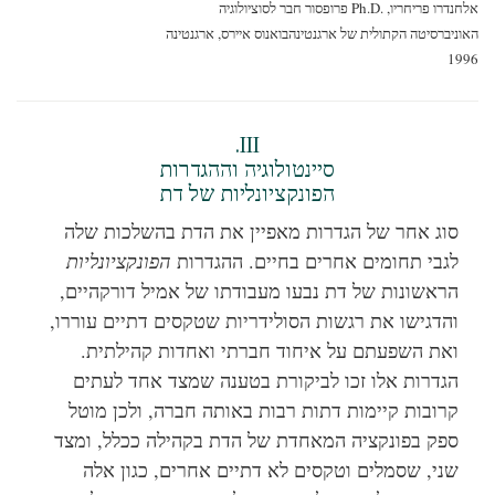
דרו פריחריו, Ph.D.‎
פרופסור חבר לסוציולוגיה
ניברסיטה הקתולית של ארגנטינה
בואנוס איירס, ארגנטינה
19
III.
סיינטולוגיה וההגדרות
הפונקציונליות של דת
סוג אחר של הגדרות מאפיין את הדת בהשלכות שלה
לגבי תחומים אחרים בחיים. ההגדרות
הפונקציונליות
הראשונות של דת נבעו מעבודתו של אמיל דורקהיים,
והדגישו את רגשות הסולידריות שטקסים דתיים עוררו,
ואת השפעתם על איחוד חברתי ואחדות קהילתית.
הגדרות אלו זכו לביקורת בטענה שמצד אחד לעתים
קרובות קיימות דתות רבות באותה חברה, ולכן מוטל
ספק בפונקציה המאחדת של הדת בקהילה ככלל, ומצד
שני, שסמלים וטקסים לא דתיים אחרים, כגון אלה