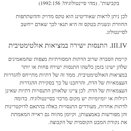
בקביעות". (מהי סיינטולוגיה?
1992:156)
ן ניתן לראות שאודיטינג הוא טקס מדויק וההשתתפות
וזרת ונשנית בטקס זה היא תנאי לכך שאדם ייחשב
ינטולוג.
סות ישירה במציאות אולטימטיבית
ימת הסברה שרוב הדתות המסורתיות מצפות שהמאמינים
הן ישיגו בזמן כלשהו התנסות ישירה פחות או יותר
ציאות האולטימטיבית. ממד זה של דתיות מתייחס להגדרות
צמאיות של הדת, והרחבנו על כך בסקירת ההגדרות
צמאיות של הדת. לכן ציינו שלאותן התנסויות דתיות שאינן
ילות או יומיומיות יש מקום מרכזי בסיינטולוגיה. בדומה
תות אחרות, מעודדים התנסויות כאלה בהתאם לדוקטרינות
ן מפורשות באמצעותן, וקיומן מהווה גם ראייה המאמתת
 נקודת המבט הקוסמית של הקבוצה.