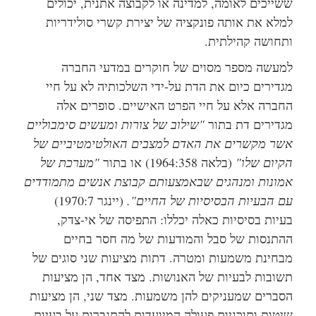
ששייכים לאומה, למדינה או לקבוצה אתנית, יכולים
למלא את אותה פונקציה של יצירת קשרי סולידריות
ותחושה קהילתית.
למעשה מספר מסוים של חוקרים במדעי החברה
מגדירים כיום את הדת על-ידי השלכותיה לא על חיי
החברה אלא על חיי הפרט האישיים. סופרים אלה
מגדירים דת בתור
"שילוב של צורות ומעשים סימבוליים
אשר מקשרים את האדם למצבים האולטימטיביים של
הקיום שלו"
(בלאה 1964:358) או בתור
"מערכת של
אמונות ומנהגים שבאמצעותם קבוצת אנשים מתמודדים
עם הבעיות הבסיסיות של החיים".
(יינגר 1970:7)
בעיות בסיסיות כאלה יכללו: התפיסה של אי-צדק,
ההתנסות של סבל והמודעות של מה חסר בחיים
מבחינת משמעות ומטרה. דתות מציעות שני סוגים של
תשובות לבעיות של האנושות. מצד אחד, הן מציעות
הסברים שמעניקים להן משמעות. מצד שני, הן מציעות
שיטות ותוכניות פעולה המיועדות להתגברות על בעיות