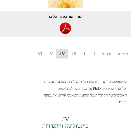
הורד את הספר הלבן
ות
מבוא
I.
II.
III.
IV.
V.
VI.
ינטולוגיה והגדרות מודרניות של דת במדעי החברה
דרו פריחריו, Ph.D.‎
פרופסור חבר לסוציולוגיה
ניברסיטה הקתולית של ארגנטינה
בואנוס איירס, ארגנטינה
19
IV.
סיינטולוגיה וההגדרות