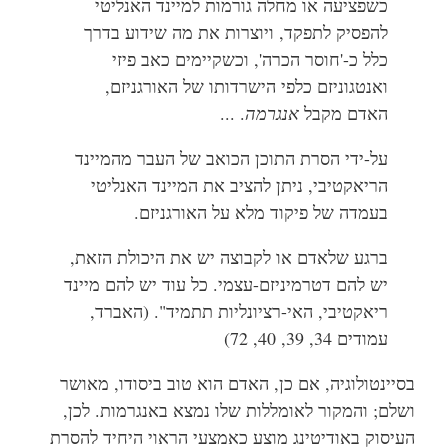
כשפציעה או מחלה גורמות למיינד האנליטי
להפסיק לתפקד, ויוצרות את מה שידוע בדרך
כלל כ-'חוסר הכרה', וכשקיימים כאב פיזי
ואנטגוניזם כלפי הישרדותו של האורגניזם,
האדם מקבל
אנגרמה
. ...
על-ידי הסרת התוכן הכואב של העבר מהמיינד
הריאקטיבי, ניתן להציב את המיינד האנליטי
בעמדה של פיקוד מלא על האורגניזם.
ברגע שלאדם או לקבוצה יש את היכולת הזאת,
יש להם דטרמיניזם-עצמי. כל עוד יש להם מיינד
ריאקטיבי, האי-רציונליות תתמיד". (האברד,
עמודים 34, 39, 40, 72)
בסיינטולוגיה, אם כן, האדם הוא טוב ביסודו, מאושר
ושלם; והמקור לאומללות שלו נמצא באנגרמות. לכן,
העיסוק באודיטינג מוצע כאמצעי הראוי היחיד להסרת