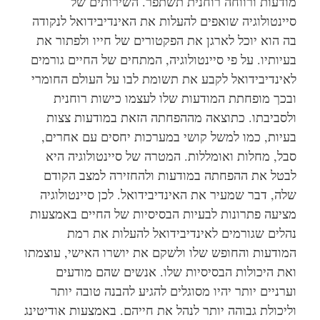
מודעות ורווחה רוחנית תשתפר. השירותים של
סיינטולוגיה שואפים להעלות את האינדיבידואל לנקודה
בה הוא יוכל לארגן את הפקטורים של חייו ולפתור את
בעיותיו. על פי סיינטולוגיה, המתחים של החיים גורמים
לאינדיבידואל לקבע את תשומת לבו על העולם החומרי
ובכך מופחתת המודעות שלו לעצמו כישות רוחנית
ולסביבתו. כתוצאה מההפחתה הזאת במודעות צצות
בעיות, כמו למשל קושי במערכות יחסים עם אחרים,
סבל, מחלות ואומללות. המטרה של סיינטולוגיה היא
לבטל את ההפחתה במודעות ולהחזירה למצב הקודם
שלה, דבר שמעיר את האינדיבידואל. לכן סיינטולוגיה
מציעה פתרונות לבעיות הבסיסיות של החיים באמצעות
נהלים שגורמים לאינדיבידואל להעלות את רמת
המודעות והחופש שלו ולשקם את יושרו האישי, עוצמתו
ואת היכולות הבסיסיות שלו. אנשים שהם מודעים
וערניים יותר יהיו מסוגלים להגיע להבנה טובה יותר
וליכולת גבוהה יותר לנהל את חייהם. באמצעות אודיטינג