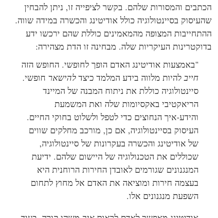
תבים והמסורות שלהם. בקשר לציפייה זו, ניתן להבחין
עיסוק בסיינטולוגיה כולל אודיטינג והכשרה במידה שווה.
תחייבות המצופה מהמאמינים כוללת שהם ירכשו ידע
וקטרינות העיקריות שלה. מבחינה זו הדת מצהירה:
"באמצעות אודיטינג האדם הופך לחופשי. החופש הזה
חייב
להיות מלווה בידע המלמד כיצד
להישאר
חופשי.
סיינטולוגיה כוללת את ניתוח המבנה של המיינד
הריאקטיבי באקסיומות שלה ואת המשמעת
והידע-איך הנחוצים כדי לטפל ולשלוט בחוקי החיים.
העיסוק בסיינטולוגיה, אם כן, מורכב מחלקים שווים
של אודיטינג והכשרה בעקרונות של סיינטולוגיה,
שכוללים את הטכנולוגיה של היישום שלהם. ידיעת
המנגנונים שגורמים לאובדן החירות הרוחנית היא
בעצמה חירות ומוציאה את האדם אל מחוץ לתחום
השפעת מנגנונים אלו.
אודיטינג מאפשר לאדם לראות
איך
משהו קורה, בעוד