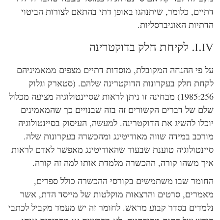
יים, כלומר, שיתנהגו באופן דתי בהתאם לצורות הביטוי
תיות האוניברסליות.
חת חלק בדוקטרינה
 פי ההנחה המקובלת, מוסדות דתיים מצפים ממאמיניהם
חת חלק בעקרונות הדוקטרינה שלהם. (סטארק וגלוק
1985:256) מבחינה זו ניתן לראות שסיינטולוגיה מציעה מכלול
ם של דברים הקשורים זה בזה שבנויים כך שהמאמינים
כלו להשיג את הדוקטרינה. למעשה, העיסוק בסיינטולוגיה
רכב במידה שווה מאודיטינג ומהכשרה בעקרונות שלה.
ינטולוגיה טוענת שבעוד שהאודיטינג מאפשר לאדם לראות
ך משהו קורה, ההכשרה מלמדת אותו למה זה קורה.
ומר שבו משתמשים בקורסי ההכשרה כולל ספרים,
מרים, סרטים והרצאות מוקלטות של מייסד הדת, אשר
מדים בסדר קבוע מראש. לחומר זה יש מעמד מקביל לכתבי