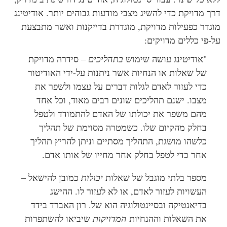
ך מדויקת כדי להשיג מצבי מודעות גבוהים יותר. אודיטינג
גדר כפעילות מדויקת, מוגדרת בדייקנות ואשר מתבצעת
-פי כללים מדויקים:
"אודיטינג עושה שימוש
בתהליכים
– סידרה מדויקת
של שאלות או הנחיות אשר ניתנות על-ידי האודיטור
כדי לעזור לאדם לגלות דברים על עצמו ולשפר את
מצבו.
ישנם תהליכים שונים רבים מאוד, וכל אחד
מהם משפר את יכולתו של האדם להתמודד ולטפל
בחלק מהקיום שלו. כשמטרה מסוימת של תהליך
כלשהו מושגת, התהליך מסתיים וניתן להריץ תהליך
אחר כדי לטפל בחלק אחר מחייו של אותו אדם.
מספר בלתי מוגבל של שאלות
יכולות
כמובן להישאל –
העשויות לעזור לאדם, או לא לעזור לו. ההישג
בדיאנטיקה ובסיינטולוגיה הוא של. רון האברד בידד
את השאלות וההנחיות
המדויקות
שיביאו להשתפרות