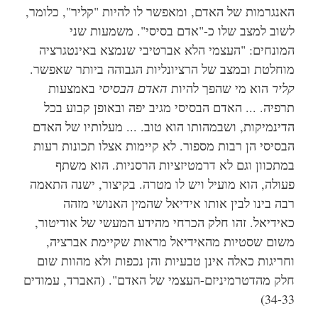
האנגרמות של האדם, ומאפשר לו להיות "קליר", כלומר,
לשוב למצב שלו כ-"אדם בסיסי". משמעות שני
המונחים: "העצמי הלא אברטיבי שנמצא באינטגרציה
מוחלטת ובמצב של הרציונליות הגבוהה ביותר שאפשר.
קליר
הוא מי שהפך להיות
האדם הבסיסי
באמצעות
תרפיה. ... האדם הבסיסי מגיב יפה ובאופן קבוע בכל
הדינמיקות, ושבמהותו הוא טוב. ... מעלותיו של האדם
הבסיסי הן רבות מספור. לא קיימות אצלו תכונות רעות
במתכוון וגם לא דרמטיזציות הרסניות. הוא משתף
פעולה, הוא מועיל ויש לו מטרה. בקיצור, ישנה התאמה
רבה בינו לבין אותו אידיאל שהמין האנושי מזהה
כאידיאל. זהו חלק הכרחי מהידע המעשי של אודיטור,
משום שסטיות מהאידיאל מראות שקיימת אברציה,
וחריגות כאלה אינן טבעיות והן נכפות ולא מהוות שום
חלק מהדטרמיניזם-העצמי של האדם". (האברד, עמודים
34-33)