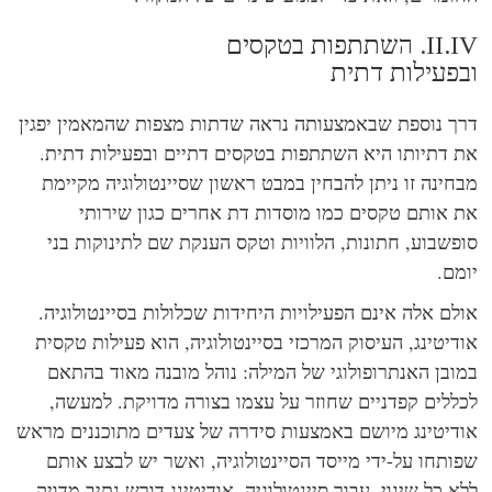
השתתפות בטקסים
פעילות דתית
ך נוספת שבאמצעותה נראה שדתות מצפות שהמאמין יפגין
 דתיותו היא השתתפות בטקסים דתיים ובפעילות דתית.
חינה זו ניתן להבחין במבט ראשון שסיינטולוגיה מקיימת
 אותם טקסים כמו מוסדות דת אחרים כגון שירותי
פשבוע, חתונות, הלוויות וטקס הענקת שם לתינוקות בני
מם.
לם אלה אינם הפעילויות היחידות שכלולות בסיינטולוגיה.
דיטינג, העיסוק המרכזי בסיינטולוגיה, הוא פעילות טקסית
ובן האנתרופולוגי של המילה: נוהל מובנה מאוד בהתאם
ללים קפדניים שחוזר על עצמו בצורה מדויקת. למעשה,
דיטינג מיושם באמצעות סידרה של צעדים מתוכננים מראש
ותחו על-ידי מייסד הסיינטולוגיה, ואשר יש לבצע אותם
א כל שינוי. עבור סיינטולוגיה, אודיטינג דורש נתיב מדויק,