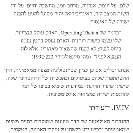
ם, על חומר, אנרגיה, מרחב וזמן, מחשבה וחיים. על-ידי
גת המצב הזה, האינדיבידואל יהיה מסוגל להגיע להבנה
ירה של האינסוף:
"ברמה של Operating Thetan, האדם עוסק
בנצחיות
שלו עצמו כישות רוחנית. האדם עוסק בתטן עצמו
ביחס לנצח; לא לנצח שהשאיר
מאחוריו,
אלא לזה
הנמצא
לפניו
". (מהי סיינטולוגיה?
1992:222)
חנו יכולים אם כן לציין שסיינטולוגיה מצפה ממאמיניה, דרך
שתתפות שלהם בעיסוקים ובהכשרה של הדוקטרינה שלה,
שיגו שיפור הדרגתי במודעות שיביא בסופו של דבר
תנסות ישירה במציאות אולטימטיבית.
I. ידע דתי
גדרות האנליטיות של הדת טוענות שמוסדות דתיים מצפים
אמיניהם ירכשו ידע כלשהו על עיקרי האמונה, הטקסים,