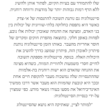
שלו להתמודד עם בעיות הקיום, לפתור אותן ולהשיג
ללא הרף רמות גבוהות יותר של מודעות ורווחה רוחנית.
סיינטולוגיה גם
נותנת תשובה להתנסות של אי-צדק
כאשר היא נתפסת כחלוקה בלתי-שוויונית של יכולות בין
בני האדם, ומציעה את ההנחה שאובדן יכולות אלו נובע,
לפחות באופן חלקי, כתוצאה מהפרת חוקים ומקרים של
חוסר אחריות מהעבר. באותו הזמן סיינטולוגיה נותנת
פיתרון לאובדן הזה, פיתרון שמוצג כדרך להשיב את
היכולות האלה. בנוסף, סיינטולוגיה
מספקת תשובה
לחיים חסרי משמעות ולחוויית המוות,
כשהיא מציגה
את ההנחה שהאדם הוא ישות רוחנית בת-אלמוות
שההתנסויות שלה נמשכות מעבר לתקופת חיים אחת
ובכך היא קובעת שהמוות הוא מעבר אשר דרכו ממשיך
האינדיבידואל את מסעו בעודו נשאר מודע. כפי שמצוין
על-ידי כנסיית הסיינטולוגיה:
"למותר לציין, שאתיקה היא נושא שהסיינטולוג