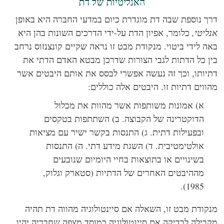
האנליטיות של דת
ך נוספת שבה דת מוגדרת כיום במדעי החברה היא באופן
ליטי,
כלומר, אפיון הדת על-ידי הדרכים השונות בהן היא
ה לידי ביטוי. מנקודת מבט זו נראה שקיים קונצנזוס נרחב
ן כל הדתות לגבי הצורות שדרכן מבטא האדם הדתי את
יותו, וכך זה נעשה אפשרי לבסס את אותם היבטים אשר
ווים דתיות זו. היבטים אלה כוללים:
א) אמונות משותפות אשר מהוות את מכלול
הדוקטרינה של הקבוצה. ב) השתתפות בטקסים
ובפעילות דתית. ג) התנסות בקשר ישיר עם מציאות
אולטימטיבית. ד) השגת מידע דתי. ה) התנסות
בשינויים או בתוצאות בחיי היומיום שנובעים
מההיבטים האחרים של הדתיות (סטארק וגלוק,
1985).
קודת מבט זו, השאלה אם סיינטולוגיה מהווה דת תהיה
בילה לבדיקה אם סיינטולוגיה כמוסד מצפה שחבריה יהיו