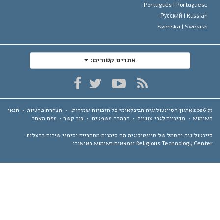
Português |
Portugues
Русский |
Russia
Svenska |
Swedis
אתרים קשורים:
ארגון הסיינטולוגיה הבינלאומי
כל הזכויות שמורות.
•
הצהרת פרטיות
•
תנאי
ימוש
•
מדיניות לגבי עוגיות
•
הבהרה משפטית
•
צור קשר
•
מפת האתר
נטולוגיה והסמל של סיינטולוגיה הם סימנים מסחריים וסימני שירות בבעלות
Religious Technology Ce ונמצאים בשימוש באישורו.