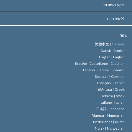
 עולמיות
דעת לפי קטגוריה
רקע ואמונות
ת חשובות
ים המובילים בעולם
ן האברד
חופש הדת
הסיינטולוגיה
ופש הדת?
ה
 האמונה של ארגון הסיינטולוגיה
טים של זכויות האדם הבינלאומיות
繁體中文 |
Chines
Dansk |
Danis
 הסיינטולוג
 על דת
English |
Englis
Español (Castellano) |
Castilia
ד מיסקביג'
Español (Latino) |
Spanis
Deutsch |
Germa
Français |
Frenc
Ελληνικά |
Gree
ברית |
Hebrew
Italiano |
Italia
日本語 |
Japanes
Magyar |
Hungaria
Nederlands |
Dutc
Norsk |
Norwegia