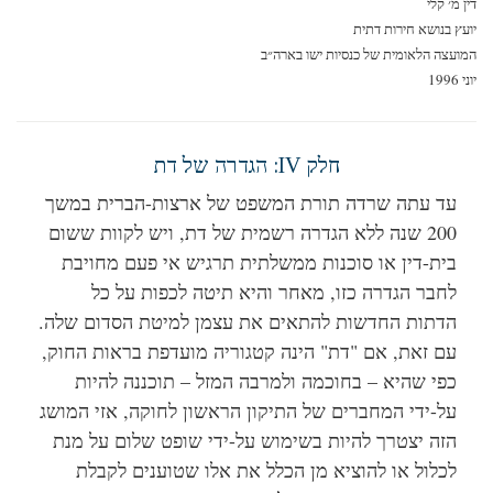
 מ׳ קלי
ץ בנושא חירות דתית
עצה הלאומית של כנסיות ישו בארה״ב
19
חלק IV: הגדרה של דת
עד עתה שרדה תורת המשפט של ארצות-הברית במשך
200 שנה ללא הגדרה רשמית של דת, ויש לקוות ששום
בית-דין או סוכנות ממשלתית תרגיש אי פעם מחויבת
לחבר הגדרה כזו, מאחר והיא תיטה לכפות על כל
הדתות החדשות להתאים את עצמן למיטת הסדום שלה.
עם זאת, אם "דת" הינה קטגוריה מועדפת בראות החוק,
כפי שהיא – בחוכמה ולמרבה המזל – תוכננה להיות
על-ידי המחברים של התיקון הראשון לחוקה, אזי המושג
הזה יצטרך להיות בשימוש על-ידי שופט שלום על מנת
לכלול או להוציא מן הכלל את אלו שטוענים לקבלת