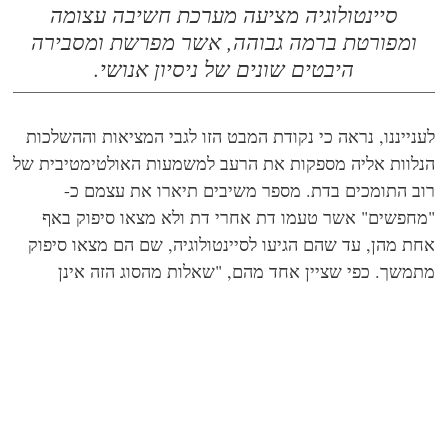
סיינטולוגיה מציעה מערכת חשיבה עצומה
ומפורטת ברמה גבוהה, אשר מפרשת ומסבירה
היבטים שונים של ניסיון אנושי.
נייננו, נראה כי נקודת המבט הזו לגבי המציאות וההשלכות
לוות אליה מספקות את הרעב למשמעות האולטימטיבית של
ב התומכים בדת. מספר משיבים תיארו את עצמם כ-
חפשים" אשר טעמו דת אחרי דת ולא מצאו סיפוק באף
ת מהן, עד שהם הגיעו לסיינטולוגיה, שם הם מצאו סיפוק
משך. כפי שציין אחד מהם, "שאלות מהסוג הזה אינן
רידות אותי יותר".
רות שאין לסיינטולוגיה תשובה ספציפית מוכנה לכל שאלה
אולוגית אשר ניתן להעלות על הדעת (לא יותר מאשר שאין
תות מוכרות אחרות), נראה שהיא הצליחה להטמיע
אמיניה ודאות שהקיום מתרחש במסגרת בסיסית אמינה
עלת משמעות אשר בה פעילות אנושית בעלת מטרה הינה