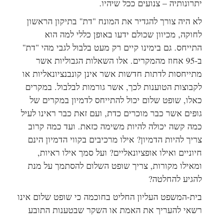
יתרונותיה – צנועים ככל שיהיו.
לא היה צורך להגדיר את המונח "דת" בתיקון הראשון
לחוקה, מכיוון שכולם ידעו באופן כללי למה הוא
התייחס. גם בימינו קיים רק מעט בלבול לגבי מהי "דת"
ב-95 אחוז מהמקרים. אלו השאלות הגבוליות אשר
מתייחסות לדתות חדשות אשר אינן קונבנציונאליות או
לקבוצות הטוענות לכך, אשר גורמות לבלבול. במקרים
כאלו, שופט שלום יכול להתייחס לדמיון במקרים של
גופים אשר כבר מוכרים כדת, ועם זאת כבר ראינו לעיל
כמה קשה יכולה להיות משימה כזאת. ועד כמה קרוב
צריך להיות הדמיון? אילו מרכיבים בקווי הדמיון הינם
חיוניים ואילו אופציונאליים? ועל סמך אילו ראיות,
ומאילו מקורות, צריך שופט השלום להסתמך על מנת
להגיע להחלטה?
בית-המשפט העליון החליט בחוכמה כי שופט שלום אינו
רשאי להעריך את האמת או השקר שבטענות התובע