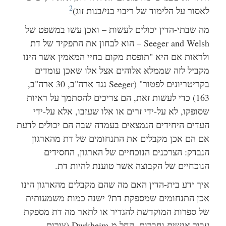
2
לאסור על הלימוד של ריבוי בני/בנות זוג)
מה שבתי-הדין יכולים לעשות – ואכן עשו במשפט של
Seeger and Welsh – הוא לבחון את התפקיד של דת
ולראות אם היא "תופסת מקום בחיי המאמין אשר הינו
מקביל לזה שממלא אלוהים אצל אלו שאכן עומדים
בקריטריונים לפטור" (Seeger נגד ארה"ב, 30 ארה"ב,
163)
כדי לעשות זאת, הם צריכים להסתמך על ראיות
שסופקו, לא על-ידי זרים או אלו שעזבו, אלא על-ידי
העדים היחידים הנמצאים בעמדה שבה הם יכולים לדעת
אם הם אכן מקבלים את התנחומים של דת מהארגון
הנבדק: הצרכנים הנוכחיים של הארגון, החסידים
הנוכחיים של הקבוצה אשר טוענת להיות דת.
איך ידע בית-הדין האם מה שהם מקבלים מהארגון הינו
אכן התנחומים שמספקת דת? ישנה כמות משמעותית
של ספרות המוקדשת להגדיר או לתאר מה דת מספקת
עבור אנשים וחברות, החל מ-Durkheim (צורות