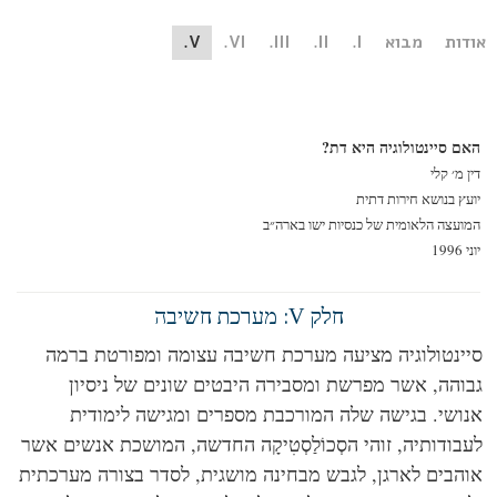
ות
מבוא
I.
II.
III.
VI.
V.
ם סיינטולוגיה היא דת?
 מ׳ קלי
ץ בנושא חירות דתית
עצה הלאומית של כנסיות ישו בארה״ב
19
חלק V: מערכת חשיבה
ינטולוגיה מציעה מערכת חשיבה עצומה ומפורטת ברמה
והה, אשר מפרשת ומסבירה היבטים שונים של ניסיון
ושי. בגישה שלה המורכבת מספרים ומגישה לימודית
בודותיה, זוהי הסְכוֹלַסְטִיקָה החדשה, המושכת אנשים אשר
הבים לארגן, לגבש מבחינה מושגית, לסדר בצורה מערכתית