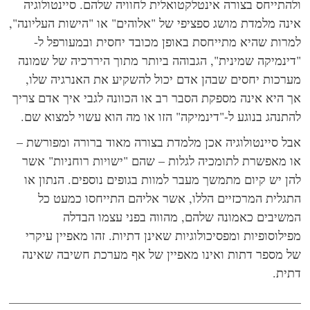
התייחס בצורה אינטלקטואלית לחוויה שלהם. סיינטולוגיה
נה מלמדת מושג ספציפי של "אלוהים" או "הישות העליונה",
רות שהיא מתייחסת באופן מכובד יחסית ובמעורפל ל-
ינמיקה שמינית", הגבוהה ביותר מתוך היררכיה של שמונה
רכות יחסים שבהן אדם יכול להשקיע את האנרגיה שלו,
 היא אינה מספקת הסבר רב או הכוונה לגבי איך אדם צריך
תנהג בנוגע ל-"דינמיקה" הזו או מה הוא עשוי למצוא שם.
ל סיינטולוגיה אכן מלמדת בצורה מאוד ברורה ומפורשת –
 מאפשרת לתומכיה לגלות – שהם "ישויות רוחניות" אשר
ן יש קיום מתמשך מעבר למוות בגופים נוספים. הנתון או
גלית המרכזיים הללו, אשר אליהם התייחסו כמעט כל
שיבים כאמונה שלהם, מהווה בפני עצמו הבדלה
ילוסופיות ומפסיכולוגיות שאינן דתיות. זהו מאפיין עיקרי
 מספר דתות ואינו מאפיין של אף מערכת חשיבה שאינה
ית.