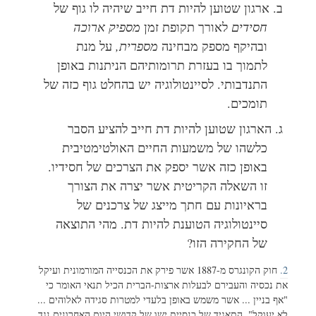
ב. ארגון שטוען להיות דת חייב שיהיה לו גוף של
חסידים
לאורך תקופת זמן
מספיק ארוכה
ובהיקף מספק מבחינה
מספרית,
על מנת
לתמוך בו בעזרת תרומותיהם הניתנות באופן
התנדבותי. לסיינטולוגיה יש בהחלט גוף כזה של
תומכים.
ג. הארגון שטוען להיות דת חייב להציע הסבר
כלשהו של משמעות החיים האולטימטיבית
באופן כזה אשר יספק את הצרכים של חסידיו.
זו השאלה הקריטית אשר יצרה את הצורך
בראיונות עם חתך מייצג של צרכנים של
סיינטולוגיה הטוענת להיות דת. מהי התוצאה
של החקירה הזו?
2.
חוק הקונגרס מ-1887 אשר פירק את הכנסייה המורמונית ועיקל
את נכסיה והעבירם לבעלות ארצות-הברית הכיל תנאי האומר כי
"אף בניין ... אשר משמש באופן בלעדי למטרות סגידה לאלוהים ...
לא יעוקל". התאגיד של כנסיית ישו של קדושי היום האחרונים נגד