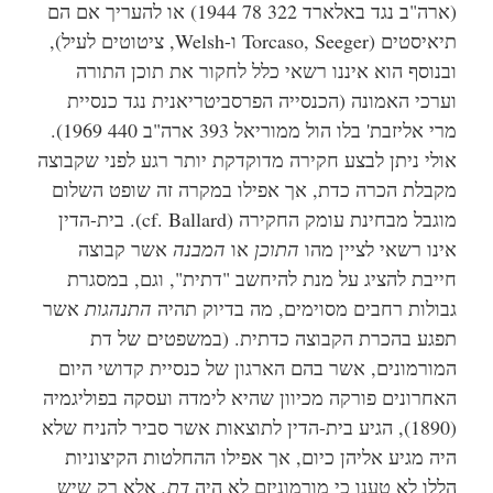
(ארה"ב נגד באלארד 322 78 1944) או להעריך אם הם
תיאיסטים (Torcaso, Seeger ו-Welsh, ציטוטים לעיל),
ובנוסף הוא איננו רשאי כלל לחקור את תוכן התורה
וערכי האמונה (הכנסייה הפרסביטריאנית נגד כנסיית
מרי אליזבת' בלו הול ממוריאל 393 ארה"ב 440 1969).
אולי ניתן לבצע חקירה מדוקדקת יותר רגע לפני שקבוצה
מקבלת הכרה כדת, אך אפילו במקרה זה שופט השלום
מוגבל מבחינת עומק החקירה (cf. Ballard).
בית-הדין
אינו רשאי לציין מהו
התוכן
או
המבנה
אשר קבוצה
חייבת להציג על מנת להיחשב "דתית", וגם, במסגרת
גבולות רחבים מסוימים, מה בדיוק תהיה
התנהגות
אשר
תפגע בהכרת הקבוצה כדתית. (במשפטים של דת
המורמונים, אשר בהם הארגון של כנסיית קדושי היום
האחרונים פורקה מכיוון שהיא לימדה ועסקה בפוליגמיה
(1890), הגיע בית-הדין לתוצאות אשר סביר להניח שלא
היה מגיע אליהן כיום, אך אפילו ההחלטות הקיצוניות
הללו לא טענו כי מורמוניזם לא היה
דת,
אלא רק שיש