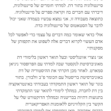
סיינטולוגיה בתור דת. למדתי חומרים של סיינטולוגיה,
דיברתי עם חברים בה וקראת ספרים על סיינטולוגיה.
כתוצאה מעבודה זו, אני נמצא עכשיו בעמדה שאני יכול
לדבר על הסטאטוס של סיינטולוגיה כדת.
אולי כדאי שאומר כמה דברים על עצמי כדי לאפשר לכל
אדם העשוי לקרוא דברים אלה לשפוט את תקפותן של
מסקנותיי.
אני נוצרי אוונגליסטי ובעל תואר ראשון בלימודי דת
מאוניברסיטת לנקסטר שבה למדתי עם הפרופסור ניניאן
סמארט. לאחר מכן חקרתי את ההיסטוריה של דת
באוניברסיטת בריסטול עם הכומר פ"ב וולבורן. בתור
בוגר של תואר ראשון התמקדתי בעבודתי באינטראקציה
בין דת לחברה, במהלך לימודי לתואר שני התמקדתי
בתנועות דתיות בבריטניה ובמהלך הדוקטורט שלי על
הקשר בין הקלוויניזם ללאומנות האפריקאנרית
בדרום-אפריקה. מאז שסיימתי את לימודי המשכתי