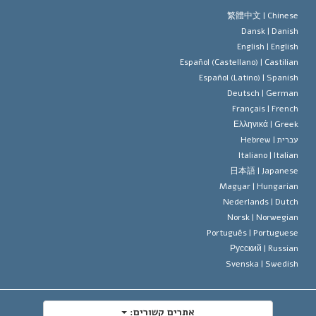
 האמונה של ארגון הסיינטולוגיה
טים של זכויות האדם הבינלאומיות
繁體中文 |
Chines
Dansk |
Danis
 הסיינטולוג
 על דת
English |
Englis
Español (Castellano) |
Castilia
ד מיסקביג'
Español (Latino) |
Spanis
Deutsch |
Germa
Français |
Frenc
Ελληνικά |
Gree
ברית |
Hebrew
Italiano |
Italia
日本語 |
Japanes
Magyar |
Hungaria
Nederlands |
Dutc
Norsk |
Norwegia
Português |
Portugues
Русский |
Russia
Svenska |
Swedis
אתרים קשורים: