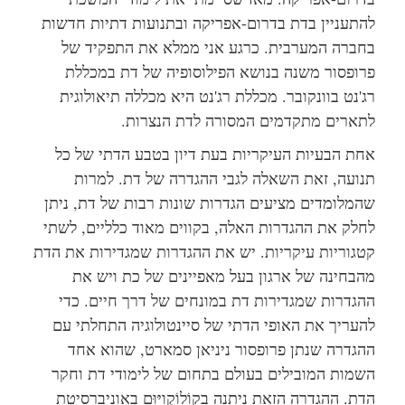
להתעניין בדת בדרום-אפריקה ובתנועות דתיות חדשות
בחברה המערבית. כרגע אני ממלא את התפקיד של
פרופסור משנה בנושא הפילוסופיה של דת במכללת
רג'נט בוונקובר. מכללת רג'נט היא מכללה תיאולוגית
לתארים מתקדמים המסורה לדת הנצרות.
אחת הבעיות העיקריות בעת דיון בטבע הדתי של כל
תנועה, זאת השאלה לגבי ההגדרה של דת. למרות
שהמלומדים מציעים הגדרות שונות רבות של דת, ניתן
לחלק את ההגדרות האלה, בקווים מאוד כלליים, לשתי
קטגוריות עיקריות. יש את ההגדרות שמגדירות את הדת
מהבחינה של ארגון בעל מאפיינים של כת ויש את
ההגדרות שמגדירות דת במונחים של דרך חיים. כדי
להעריך את האופי הדתי של סיינטולוגיה התחלתי עם
ההגדרה שנתן פרופסור ניניאן סמארט, שהוא אחד
השמות המובילים בעולם בתחום של לימודי דת וחקר
הדת. ההגדרה הזאת ניתנה בקוֹלוֹקְוִיּוּם באוניברסיטת