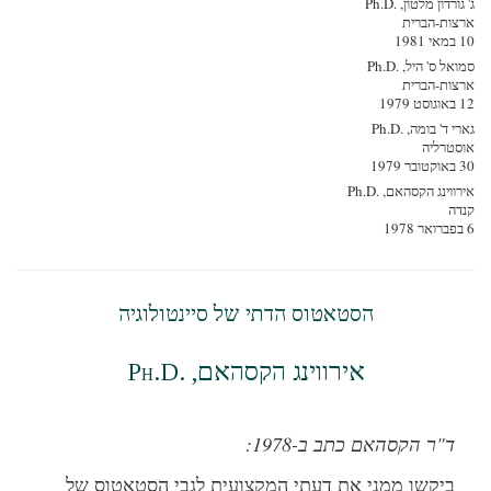
ורדון מלטון, Ph.D.‎
צות-הברית
1
ל ס' היל, Ph.D.‎
צות-הברית
19
 ד' בומה, Ph.D.‎
סטרליה
19
וינג הקסהאם, Ph.D.‎
דה
הסטאטוס הדתי של סיינטולוגיה
אירווינג הקסהאם, Ph.D.‎
ד"ר הקסהאם כתב ב-1978:
ביקשו ממני את דעתי המקצועית לגבי הסטאטוס של