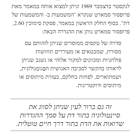
לנקסטר בדצמבר 1969 וניתן למצוא אותה במאמר מאת
פרופסור סמארט שנקרא "המשמעות ב- והמשמעות של
דת". בסוף החלק הראשון במאמר, פסקת סימוכין 2.60,
פרופסור סמארט נותן את ההגדרה הבאה:
סדרה של טקסים ממוסדים שניתן לזהותם עם
מסורת, שמבטאים או מעוררים תחושות
פולחניות ומכוונים למקור אלוהי או נשגב שניתן
לראותו בהקשר לסביבה האנושית הפֶנוֹמֶנוֹלוֹגִית,
ושמתוארים, לפחות בחלקם, בעזרת מיתוסים או
מיתוסים ודוקטרינות.
זה גם ברור לעין שניתן לסווג את
סיינטולוגיה בתור דת על סמך ההגדרות
שרואות את הדת בתור דרך חיים טוטלית.