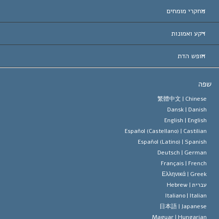
ת-הברית
מחקרי מומחים
 עולמיות
דעת לפי קטגוריה
רקע ואמונות
ת חשובות
ים המובילים בעולם
ן האברד
חופש הדת
הסיינטולוגיה
ופש הדת?
ה
 האמונה של ארגון הסיינטולוגיה
טים של זכויות האדם הבינלאומיות
繁體中文 |
Chines
Dansk |
Danis
 הסיינטולוג
 על דת
English |
Englis
Español (Castellano) |
Castilia
ד מיסקביג'
Español (Latino) |
Spanis
Deutsch |
Germa
Français |
Frenc
Ελληνικά |
Gree
ברית |
Hebrew
Italiano |
Italia
日本語 |
Japanes
Magyar |
Hungaria