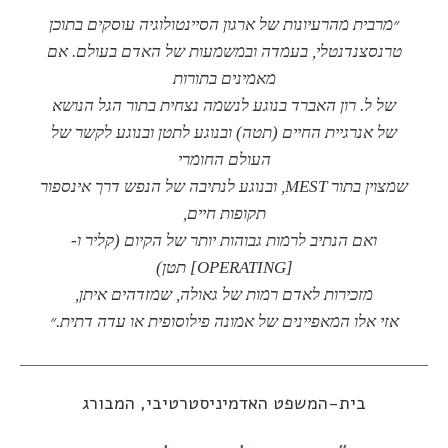
״מרבית מהרעיונות של ארגון הסיינטולוגיה עוסקים בתוכן
טרנסצנדנטלי, בעמדה ובמשמעות של האדם בעולם. אם
מאמינים בתורות
של ל. רון האברד בנוגע לנשמה נצחית בתור הגל הנושא
של אנרגיית החיים (תטה) ובנוגע לתטן ובנוגע לקשר של
העולם החומרי
שמצוין בתור MEST, ובנוגע לנתיבה של הנפש דרך אינספור
תקופות חיים,
ואם הנתיב לרמות גבוהות יותר של הקיום (קליר ו-
[OPERATING] תטן)
מזכירות לאדם רמות של גאולה, שמזדהים איתן,
אזי אלו המאפיינים של אמונה פילוסופית או עדה דתית.״
בית-המשפט האדמיניסטרטיבי, המבורג