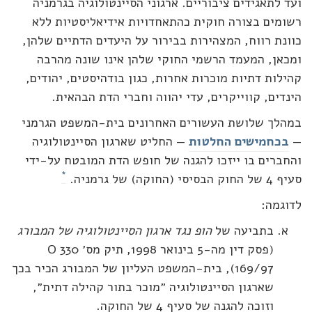
ד לתאגידים ציבוריים. ארגוני הסיינטולוגיה בגרמניה
ומים בצורה חוקית כהתאחדויות אידיאליסטיות ללא
ונת רווח, המצהירות בבירור על היעדים הדתיים שלהן,
כאן, המעמד הרשמי החוקי שלהן אינו שונה מהרבה
ילות דתיות מוכרות אחרות, כגון בודהיסטים, יהודים,
נדים, קווייקרים, עדי יהווה וחברי הדת הבהאית.
הלך שלושת העשורים האחרונים בית-המשפט הגרמני
בכחמישים החלטות
— החליט שארגון הסיינטולוגיה
חברים בו ייזכו להגנה של חופש הדת המובטח על-ידי
*
וק הבסיסי (החוקה) של גרמניה.
וגמה:
בתביעה של
הופ נגד ארגון הסיינטולוגיה של המבורג
(פסק דין מה-5 בינואר 1998, תיק מס׳ 330 O
169/97), בית-המשפט העליון של המבורג הכיר בכך
שארגון הסיינטולוגיה ״מוכר בתור קהילה דתית״,
וזוכה להגנה של סעיף 4 של החוקה.