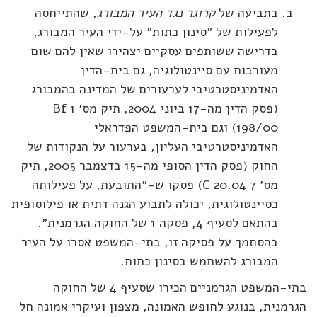
בתביעה של
קרוגר נגד העיר המבורג
, שהתייחסה
לפעילות של ״סינון כתות״ על-ידי העיר המבורג,
בדרישה ששותפים עסקיים יצהירו שאין להם שום
מעורבות עם סיינטולוגיה, גם בית-הדין
האדמיניסטרטיבי לערעורים של המדינה בהמבורג
(פסק הדין מה-17 ביוני 2004, תיק מס׳ 1 Bf
198/00) וגם בית-המשפט הפדראלי
האדמיניסטרטיבי העליון, בערעור על הנקודות של
החוק (פסק הדין הסופי מה-15 בדצמבר 2005, תיק
מס׳ 7 C 20.04) פסקו ש-״התובעת, על פעילותה
כסיינטולוגית, יכולה לתבוע הגנה דתית או פילוסופית
בהתאם לסעיף 4, פסקה 1 של החוקה הגרמנית״.
בהסתמך על פסיקה זו, בתי-המשפט אסרו על העיר
המבורג להשתמש בסינון כתות.
בתי-המשפט הגרמניים הכירו שסעיף 4 של החוקה
רמנית, בנוגע לחופש האמונה, מצפון ועיקרי אמונה חל