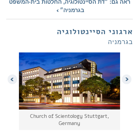
ראה גם: ״דת הסיינטולוגיה, החלטות בית-המשפט
בגרמניה״
רגוני הסיינטולוגיה
גרמניה
Church of Scientology Stuttgart,
ארגו
Germany