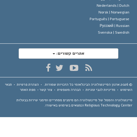
Nederlands |
Dutc
Norsk |
Norwegia
Português |
Portugues
Русский |
Russia
Svenska |
Swedis
אתרים קשורים:
ארגון הסיינטולוגיה הבינלאומי
כל הזכויות שמורות.
•
הצהרת פרטיות
•
תנאי
ימוש
•
מדיניות לגבי עוגיות
•
הבהרה משפטית
•
צור קשר
•
מפת האתר
נטולוגיה והסמל של סיינטולוגיה הם סימנים מסחריים וסימני שירות בבעלות
Religious Technology Ce ונמצאים בשימוש באישורו.