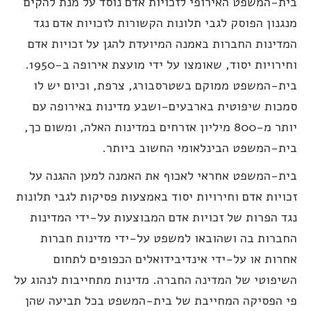
ית-המשפט האירופי לזכויות אדם נוסד על מנת להקים
נגנון הפוסק לגבי תלונות הקשורות לזכויות אדם נגד
מדינות החברות באמנה המיועדת להגן על זכויות אדם
וחירויות יסוד, שאומצו על ידי מועצת אירופה ב-1950.
ית-המשפט ממוקם בשטרסבורג, צרפת, וכיום יש לו
מכות שיפוטית בארבעים-ושבע מדינות באירופה עם
יותר מ-800 מיליון אזרחים במדינות האלה, ומשום כך,
ית-המשפט הבינלאומי החשוב ביותר.
ית-המשפט אחראי לאכוף את האמנה למען ההגנה על
כויות אדם וחירויות יסוד באמצעות פסיקות לגבי תלונות
גד הפרות של זכויות אדם המבוצעות על-ידי המדינות
חברות בה ושהובאו למשפט על-ידי מדינות חברות
חרות או על-ידי אינדיבידואלים הכפופים לתחום
שיפוטי של המדינה החברה. מדינות מתחייבות לנהוג על
י הפסיקה המחייבת של בית-המשפט בכל תביעה שהן