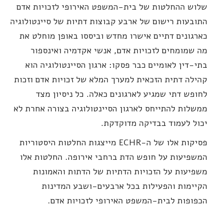
לוש ההחלטות של בית-המשפט האירופי לזכויות אדם
תובעות רישום של ארבע קבוצות דתיות של סיינטולוגיה
ארגונים דתיים אישרו מחדש וביססו באופן מוחלט את
ה שמומחים לזכויות אדם, אנשי אקדמיה ואינספור
תי-דין לאומיים כבר פסקו: ארגון הסיינטולוגיה הוא
הילה דתית הזכאית למערך המלא של זכויות אדם וזכות
חופש דתי שמגיע לארגונים כאלה. כל ניסיון מצד
משלות להתייחס לארגון הסיינטולוגיה בצורה אחרת לא
כול לעמוד בבדיקה מדוקדקת.
פסיקות אלו של ה-ECHR מייצגות החלטות היסטוריות
משפיעות על חופש הדת ברחבי אירופה. החלטות אלו
שפיעות על הזכויות הדתיות של הדתות והאמונות
קיימות והפעילות בכל ארבעים-ושבע המדינות
כפופות לבית-המשפט האירופי לזכויות אדם.