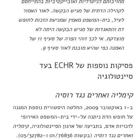
מחויבותם לניטרליות ואובייקטיביות בהתייחסם
לקהילה הדתית של מגיש הבקשה. לאור האמור
לעיל, בית-המשפט מאמין שמניעת הזכות לחופש
דת והתאגדות של מגיש הבקשה היתה לא
מוצדקת. אי לכך זוהי הפרה של סעיף 11 של
האמנה כפי שהיא מובנת לאור סעיף 9.
פסיקות נוספות של ECHR בעד
יינטולוגיה
ימליה ואחרים נגד רוסיה
ב-1 באוקטובר 2009, החלטה היסטורית נוספת המגנה
ל חופש הדת ניתנה על-ידי בית-המשפט האירופי
זכויות אדם, בתביעה של ארגון הסיינטולוגיה,
קימליה
אחרים נגד רוסיה
(בקשות 01/76836 ו-03/32782).