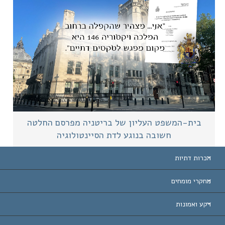
בית-המשפט העליון של בריטניה מפרסם החלטה
חשובה בנוגע לדת הסיינטולוגיה
הכרות דתיות
ת-הברית
מחקרי מומחים
 עולמיות
דעת לפי קטגוריה
רקע ואמונות
ת חשובות