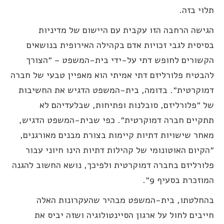
לוי בזה.
גישה הרחבה הזו עקבית עם היישום של מדיניות
סיסית לגבי זכויות אדם בקהילה האירופית בנושאים
קשורים לחופש דתי על-ידי בית-המשפט – ״הצורך
הבטיח פלורליזם דתי אמיתי הוא מאפיין טבעי של חברה
מוקרטית״. בדומה, בית-המשפט הדגיש את החשיבות
ל ״פלורליזם, סובלנות ופתיחות, שבלעדיהם לא
תקיים חברה דמוקרטית״. כפי שבית-המשפט הדגיש,
אחר שישויות דתיות קיימות בצורת מבנים מאורגנים,
הקיום האוטונומי של קהילות דתיות הינו חיוני עבור
לורליזם בחברה דמוקרטית ולפיכך, נושא החשוב להגנה
מוזכרת בסעיף 9״.
החלטתו, בית-המשפט מבהיר שהעקרונות האלה
ייבים לחול על ארגון הסיינטולוגיה ושזה יביס את