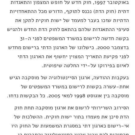
באוקטובר 1997, חוק חדש על חופש המצפון והתאגדות
תית (חוק הדת) נכנס לתוקף, הדורש מכל ההתאחדויות
דתיות שזכו בעבר למעמד של ישות חוקית לתקן את
עיפי ההתאגדות שלהם בהתאם לחוק הדת החדש ולהגיש
בקשה חדשה לרישום במשרד המשפטים לפני ה-31
בדצמבר 2000. כישלונו של הארגון הדתי ברישום מחדש
פני פקיעת התאריך המצוין יחשוף את הארגון הדתי
איום בפירוקו על-ידי החלטה שיפוטית.
עקבות ההודעה, ארגון הסיינטולוגיה של מוסקבה הגיש
חת-עשרה בקשות לרישום במשרד המשפטים של
קבה בין אוגוסט 1998 למאי 2005. כל הבקשות נדחו.
סירוב השרירותי לרשום את ארגון מוסקבה תחת חוק
דת סיכן את מעמדו בתור ישות חוקית. ההשלכות של
י-רישום כארגון דתי במסגרת המשמעות של החוק היו
רחיקות לכת עבור ארגון הסיינטולוגיה והחברים בו.