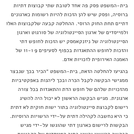
ית-המשפט פסק פה אחד לטובת שתי קבוצות דתיות
רוסיה, ופסק שיש להן הזכות להיות רשומות כארגונים
תיים תחת החוק הרוסי. ההחלטה קבעה שלקבוצות האלו
למייסדים של ארגון הסיינטולוגיה של סורגוט וארגון
סיינטולוגיה של ניזנקאמסק יש הזכות לחופש דתי
והזכות לחופש ההתאגדות בכפוף לסעיפים 9 ו-11 של
אמנה האירופית לזכויות אדם.
הגיעו להחלטה הזאת, בית-המשפט ״הכיר בכך שנבצר
מגישי הבקשה לקבל הכרה ובכך ליהנות באפקטיביות
הזכויות שלהם של חופש הדת והתאגדות בכל צורה
רגונית. מגיש הבקשה הראשון לא יכול היה להשיג
ישום לקבוצת סיינטולוגיה בתור ישות חוקית לא דתית
י היא נחשבה לקהילה דתית על-ידי הרשויות הרוסיות.
בקשות לרישום כארגון דתי שהוגשו על-ידי מגיש
בקשה הראשון והשני בתור המייסדים של הקבוצות