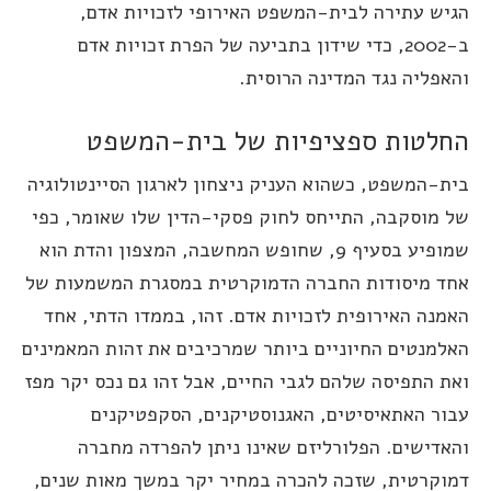
גיש עתירה לבית-המשפט האירופי לזכויות אדם,
ב-2002, כדי שידון בתביעה של הפרת זכויות אדם
האפליה נגד המדינה הרוסית.
חלטות ספציפיות של בית-המשפט
ית-המשפט, כשהוא העניק ניצחון לארגון הסיינטולוגיה
ל מוסקבה, התייחס לחוק פסקי-הדין שלו שאומר, כפי
שמופיע בסעיף 9, שחופש המחשבה, המצפון והדת הוא
חד מיסודות החברה הדמוקרטית במסגרת המשמעות של
אמנה האירופית לזכויות אדם. זהו, בממדו הדתי, אחד
אלמנטים החיוניים ביותר שמרכיבים את זהות המאמינים
את התפיסה שלהם לגבי החיים, אבל זהו גם נכס יקר מפז
בור האתאיסיטים, האגנוסטיקנים, הסקפטיקנים
האדישים. הפלורליזם שאינו ניתן להפרדה מחברה
מוקרטית, שזכה להכרה במחיר יקר במשך מאות שנים,