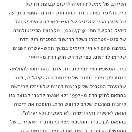
סירוב של ממשלת רוסיה לרשום קבוצת דת של
סיינטולוגיה כארגון דתי תחת חוק הדת מ-1997 בתביעה
ל
ארגון הסיינטולוגיה של סנט-פטרבורג ואחרים נגד
וסיה
(בקשה מס׳ 06/47191). מקבוצת הסיינטולוגיה
ל סנט-פטרבורג נשלל הרישום במסגרת חוק הדת
טענה שהם לא היו קיימים במשך חמש-עשרה השנים
קדמו לרישום, כפי שדורש חוק הדת מ-1997.
ית-המשפט האירופי לזכויות אדם, בהתייחסו להחלטה
נוגע לקבוצות דתיות של סיינטולוגיה
בקימליה,
פסק
המעמד המגביל של קבוצות דתיות שלא יכלו להירשם
בהתאם לחוק הדת מ-1997 ״לא אפשר לחברי קבוצה כזו
יהנות מהזכות שלהם לחופש הדת, והופכת את הזכות
זאת לאשליה ותיאורטית, לא מעשית ולא יעילה״.
התאם לכך, בית-המשפט מצא כי מתברר שהסירוב של
ממשלה הרוסית, לרשום את קבוצת הסיינטולוגיה