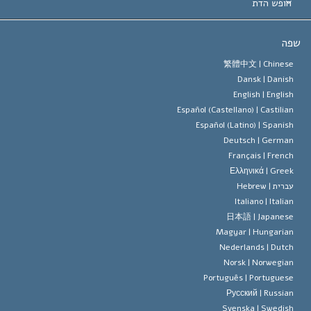
ים המובילים בעולם
ן האברד
חופש הדת
הסיינטולוגיה
ופש הדת?
ה
 האמונה של ארגון הסיינטולוגיה
טים של זכויות האדם הבינלאומיות
繁體中文 |
Chines
Dansk |
Danis
 הסיינטולוג
 על דת
English |
Englis
Español (Castellano) |
Castilia
ד מיסקביג'
Español (Latino) |
Spanis
Deutsch |
Germa
Français |
Frenc
Ελληνικά |
Gree
ברית |
Hebrew
Italiano |
Italia
日本語 |
Japanes
Magyar |
Hungaria
Nederlands |
Dutc
Norsk |
Norwegia
Português |
Portugues
Русский |
Russia
Svenska |
Swedis