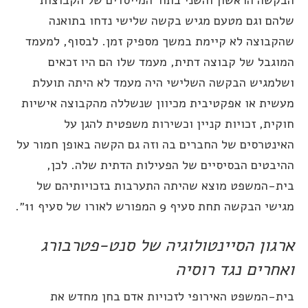
להם וגם מטעם מגיש בקשה שלישי נדחו בתואנה
הקבוצה לא קיימת במשך מספיק זמן. לבסוף, למעמד
מוגבל של קבוצה דתית, מעמד שלו הם היו זכאים
שלמגיש הבקשה השלישי היה מעמד לא היתה תועלת
עשית או אפקטיבית מכיוון שנשללה מהקבוצה אישיות
וקית, זכויות קניין וכשירות משפטית להגן על
אינטרסים של החברים בה וזה גם הקשה באופן חמור על
היבטים הבסיסיים של הפעילות הדתית שלה. לכן,
ית-המשפט מוצא שהיתה התערבות בזכויותיהם של
ישי הבקשה תחת סעיף 9 המפורש לאורו של סעיף 11״.
רגון הסיינטולוגיה של סנט-פטרבורג
אחרים נגד רוסיה
ית-המשפט האירופי לזכויות אדם בחן מחדש את