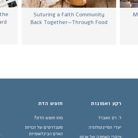
 the
Suturing a Faith Community
Mo
ard
Back Together—Through Food
רקע ואמונות
חופש הדת
ל. רון האברד
מהו חופש הדת?
יעדי הסיינטולוגיה
סטנדרטים של זכויות
האדם הבינלאומיות
עיקרי האמונה של ארגון