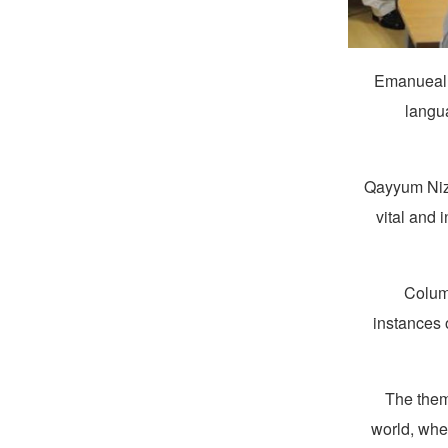
Emanueal S
langu
Qayyum Niza
vital and 
Column
instances o
The theme
world, wher