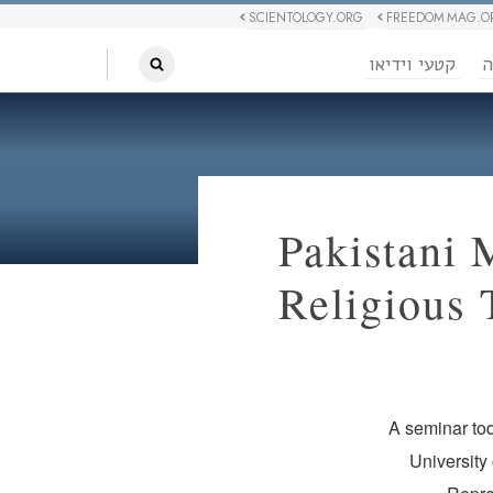
SCIENTOLOGY.ORG
FREEDOM MAG.O
ה
קטעי וידיאו
Pakistani 
Religious 
A seminar tod
University 