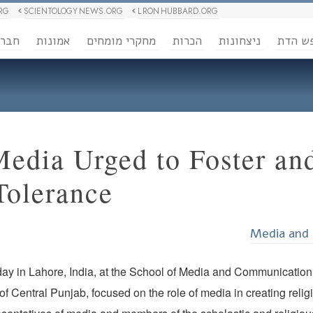
RG
SCIENTOLOGY NEWS.ORG
L RON HUBBARD.ORG
ש הדת
ניצחונות
הכרות
מחקרי מומחים
אמונות
חבר
Media Urged to Foster a
Tolerance
Media and 
ay in Lahore, India, at the School of Media and Communication 
of Central Punjab, focused on the role of media in creating relig