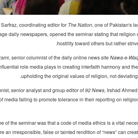
arfraz, coordinating editor for
The Nation
, one of Pakistan's l
age daily newspapers, opened the seminar stating that religion 
hostility toward others but rather stri
mi, senior columnist of the daily online news site
Nawa-e-Waq
influential role media plays in creating interfaith harmony and th
upholding the original values of religion, not deviating
ist, senior analyst and group editor of
92 News,
Irshad Ahmed A
f media failing to promote tolerance in their reporting on religio
 of the seminar was that a code of media ethics is a vital neces
e an irresponsible, false or tainted rendition of “news” can cre