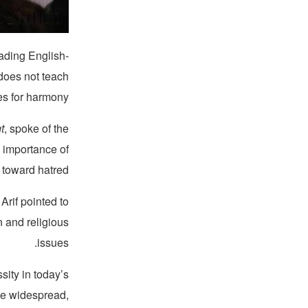
eading English-
does not teach
ves for harmony.
t
, spoke of the
e importance of
 toward hatred.
rif pointed to
n and religious
issues.
sity in today’s
ate widespread,