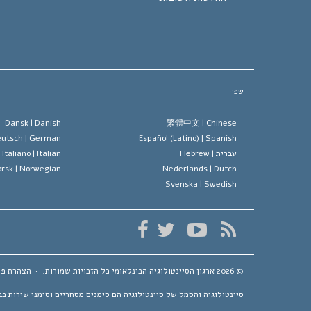
שפה
Dansk |
Danish
繁體中文 |
Chinese
utsch |
German
Español (Latino) |
Spanish
עברית |
Hebrew
Italian
Italiano |
rsk |
Norwegian
Nederlands |
Dutch
Svenska |
Swedish
© 2026
ארגון הסיינטולוגיה הבינלאומי
כל הזכויות שמורות.
•
הצהרת פר
סיינטולוגיה והסמל של סיינטולוגיה הם סימנים מסחריים וסימני שירות בבעלות Religious Technology Center ונמצאים בשימוש