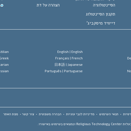
הסיינטולוגיה
הצהרה על דת
תקנון הסיינטולוג
דייוויד מיסקביג'
tilian
English |
English
Greek
Français |
French
De
arian
日本語 |
Japanese
ssian
Português |
Portuguese
No
טיות
•
תנאי השימוש
•
מדיניות לגבי עוגיות
•
הבהרה משפטית
•
צור קשר
•
מפת האתר
 באישורו.