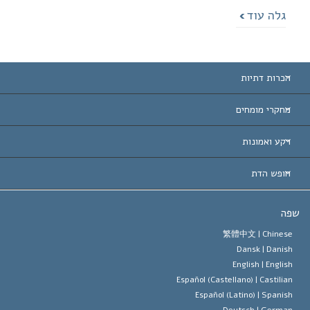
גלה עוד
הכרות דתיות
ת-הברית
מחקרי מומחים
 עולמיות
דעת לפי קטגוריה
רקע ואמונות
ת חשובות
ים המובילים בעולם
ן האברד
חופש הדת
הסיינטולוגיה
ופש הדת?
ה
 האמונה של ארגון הסיינטולוגיה
טים של זכויות האדם הבינלאומיות
繁體中文 |
Chines
Dansk |
Danis
 הסיינטולוג
 על דת
English |
Englis
Español (Castellano) |
Castilia
ד מיסקביג'
Español (Latino) |
Spanis
Deutsch |
Germa