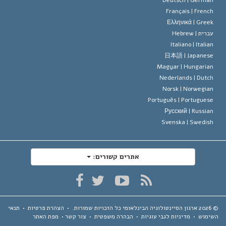
Français |
Frenc
Ελληνικά |
Gree
ברית |
Hebrew
Italiano |
Italia
日本語 |
Japanes
Magyar |
Hungaria
Nederlands |
Dutc
Norsk |
Norwegia
Português |
Portugues
Русский |
Russia
Svenska |
Swedis
אתרים קשורים:
ארגון הסיינטולוגיה הבינלאומי
כל הזכויות שמורות.
•
הצהרת פרטיות
•
תנאי
ימוש
•
מדיניות לגבי עוגיות
•
הבהרה משפטית
•
צור קשר
•
מפת האתר