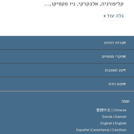
קליפורניה, אלבקרקי, ניו מקסיקו,...
גלה עוד
הכרות דתיות
ת-הברית
מחקרי מומחים
 עולמיות
דעת לפי קטגוריה
רקע ואמונות
ת חשובות
ים המובילים בעולם
ן האברד
חופש הדת
הסיינטולוגיה
ופש הדת?
ה
 האמונה של ארגון הסיינטולוגיה
טים של זכויות האדם הבינלאומיות
繁體中文 |
Chines
Dansk |
Danis
 הסיינטולוג
 על דת
English |
Englis
Español (Castellano) |
Castilia