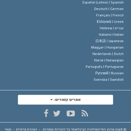
ד מיסקביג'
Español (Latino) |
Spanis
Deutsch |
Germa
Français |
Frenc
Ελληνικά |
Gree
ברית |
Hebrew
Italiano |
Italia
日本語 |
Japanes
Magyar |
Hungaria
Nederlands |
Dutc
Norsk |
Norwegia
Português |
Portugues
Русский |
Russia
Svenska |
Swedis
אתרים קשורים:
ארגון הסיינטולוגיה הבינלאומי
כל הזכויות שמורות.
•
הצהרת פרטיות
•
תנאי