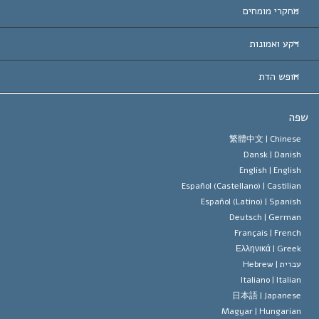
ת-הברית
מחקרי מומחים
 עולמיות
דעת לפי קטגוריה
רקע ואמונות
ת חשובות
ים המובילים בעולם
ן האברד
חופש הדת
הסיינטולוגיה
ופש הדת?
ה
 האמונה של ארגון הסיינטולוגיה
טים של זכויות האדם הבינלאומיות
繁體中文 |
Chines
Dansk |
Danis
 הסיינטולוג
 על דת
English |
Englis
Español (Castellano) |
Castilia
ד מיסקביג'
Español (Latino) |
Spanis
Deutsch |
Germa
Français |
Frenc
Ελληνικά |
Gree
ברית |
Hebrew
Italiano |
Italia
日本語 |
Japanes
Magyar |
Hungaria