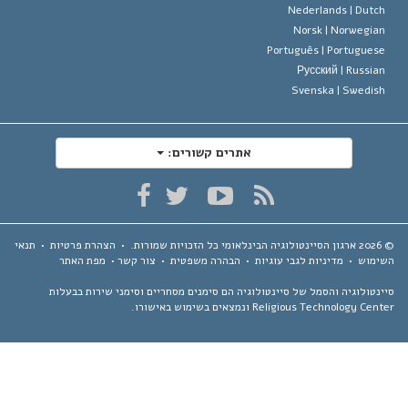
Nederlands |
Dutc
Norsk |
Norwegia
Português |
Portugues
Русский |
Russia
Svenska |
Swedis
אתרים קשורים:
ארגון הסיינטולוגיה הבינלאומי
כל הזכויות שמורות.
•
הצהרת פרטיות
•
תנאי
ימוש
•
מדיניות לגבי עוגיות
•
הבהרה משפטית
•
צור קשר
•
מפת האתר
נטולוגיה והסמל של סיינטולוגיה הם סימנים מסחריים וסימני שירות בבעלות
Religious Technology Ce ונמצאים בשימוש באישורו.