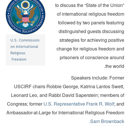
to discuss the “State of the Unio
of international religious freed
followed by two panels featurin
distinguished guests discussin
strategies for achieving positi
U.S. Commission
on International
change for religious freedom an
Religious
prisoners of conscience aroun
Freedom
the worl
Speakers include: Forme
USCIRF chairs Robbie George, Katrina Lantos Swett
Leonard Leo, and Rabbi David Saperstein; members o
Congress; former
U.S. Representative Frank R. Wolf
; an
Ambassador-at-Large for International Religious Freedo
Sam Brownback